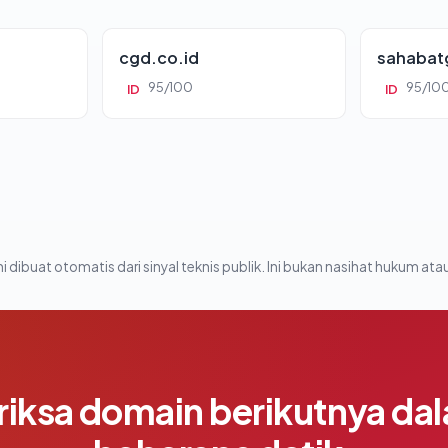
cgd.co.id
sahabat
95/100
95/10
ID
ID
i dibuat otomatis dari sinyal teknis publik. Ini bukan nasihat hukum atau
riksa domain berikutnya da