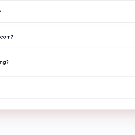
?
d.com?
ang?