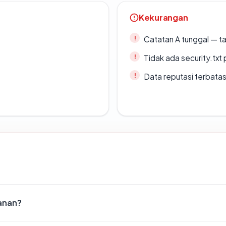
Kekurangan
Catatan A tunggal — ta
Tidak ada security.txt 
Data reputasi terbata
anan?