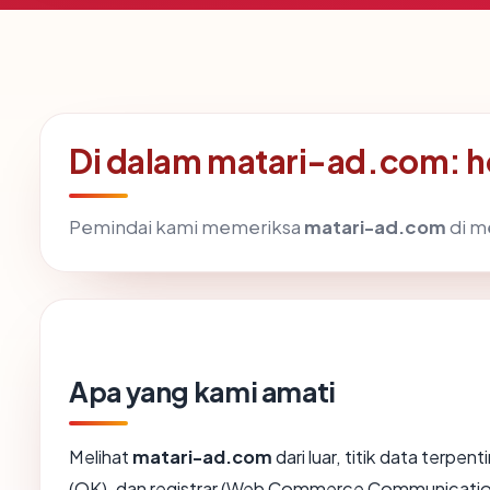
Di dalam matari-ad.com: h
Pemindai kami memeriksa
matari-ad.com
di m
Apa yang kami amati
Melihat
matari-ad.com
dari luar, titik data terpe
(OK), dan registrar (Web Commerce Communicatio