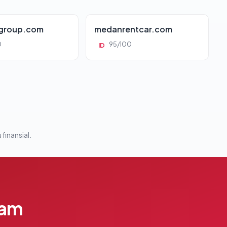
group.com
medanrentcar.com
0
95/100
ID
 finansial.
lam