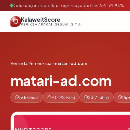
Didukung infrastruktur tepercaya
·
Uptime API: 99.95%
KalaweitScore
PERIKSA APAKAH SEBUAH SITUS AMAN, TEPERCAYA, DAN TERVERIFIKASI DALAM HITUNGAN DETIK.
Beranda
›
Pemeriksaan
›
matari-ad.com
matari-ad.com
Indonesia
HTTPS Valid
28.7 tahun
Dip