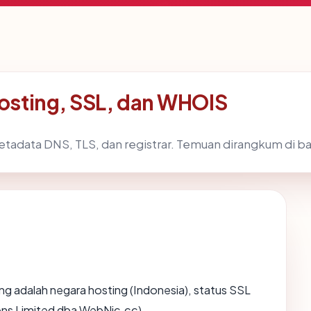
osting, SSL, dan WHOIS
etadata DNS, TLS, dan registrar. Temuan dirangkum di b
nting adalah negara hosting (Indonesia), status SSL
ns Limited dba WebNic.cc).