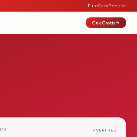
Fitur
Cara
Populer
Cek Gratis
B02
VERIFIED