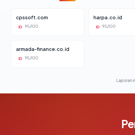
cpssoft.com
harpa.co.id
95/100
95/100
ID
ID
armada-finance.co.id
95/100
ID
Laporan in
Pe