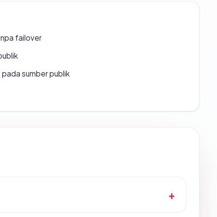
npa failover
publik
s pada sumber publik