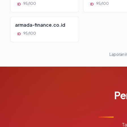
95/100
95/100
ID
ID
armada-finance.co.id
95/100
ID
Laporan in
Pe
Ta