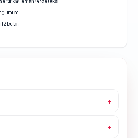
ertifikat lemah terdeteksi
rang umum
 12 bulan