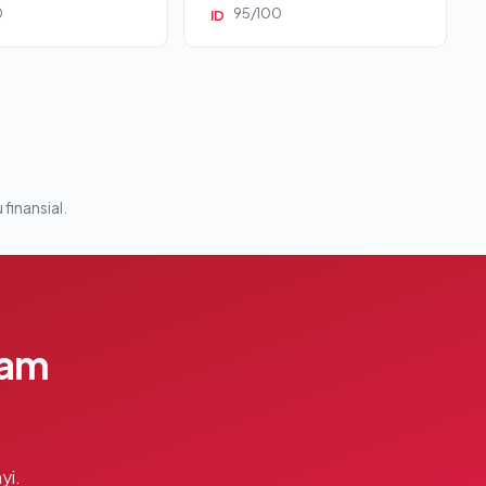
0
95/100
ID
 finansial.
lam
yi.