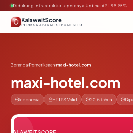
Didukung infrastruktur tepercaya
·
Uptime API: 99.95%
KalaweitScore
PERIKSA APAKAH SEBUAH SITUS AMAN, TEPERCAYA, DAN TERVERIFIKASI DALAM HITUNGAN DETIK.
Beranda
›
Pemeriksaan
›
maxi-hotel.com
maxi-hotel.com
Indonesia
HTTPS Valid
20.5 tahun
Dip