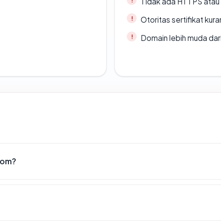
Tidak ada HTTPS atau s
Otoritas sertifikat ku
Domain lebih muda dari
com?