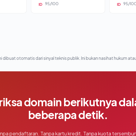
95/100
95/10
ID
ID
i dibuat otomatis dari sinyal teknis publik. Ini bukan nasihat hukum atau
riksa domain berikutnya da
beberapa detik.
npa pendaftaran. Tanpa kartu kredit. Tanpa kuota tersembun