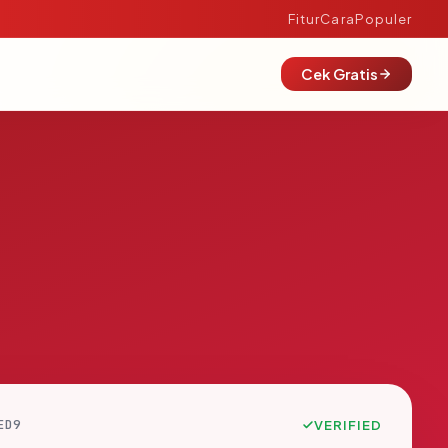
Fitur
Cara
Populer
Cek Gratis
ED9
VERIFIED