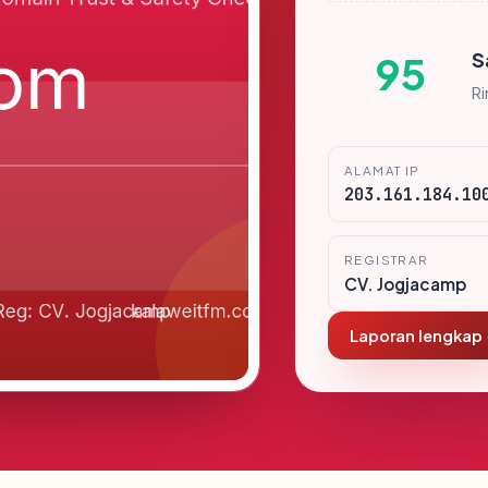
S
95
R
ALAMAT IP
203.161.184.10
REGISTRAR
CV. Jogjacamp
Laporan lengkap