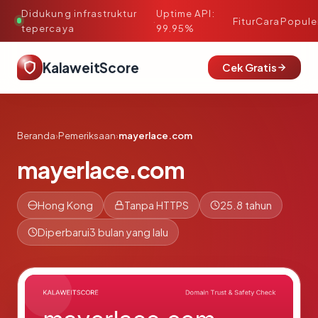
Didukung infrastruktur
Uptime API:
·
Fitur
Cara
Popule
tepercaya
99.95%
KalaweitScore
Cek Gratis
Beranda
›
Pemeriksaan
›
mayerlace.com
mayerlace.com
Hong Kong
Tanpa HTTPS
25.8 tahun
Diperbarui
3 bulan yang lalu