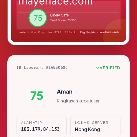
ID Laporan: #1A55C68C
VERIFIED
Aman
75
Ringkasan keputusan
ALAMAT IP
LOKASI SERVER
183.179.84.133
Hong Kong