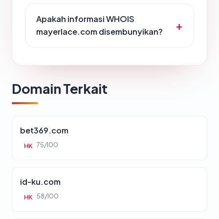
Apakah informasi WHOIS
mayerlace.com disembunyikan?
Domain Terkait
bet369.com
75/100
HK
id-ku.com
58/100
HK