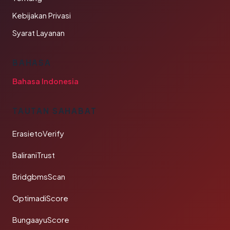
Kebijakan Privasi
Syarat Layanan
BAHASA
Bahasa Indonesia
TAUTAN SAHABAT
ErasietoVerify
BaliraniTrust
BridgbmsScan
OptimadiScore
BungaayuScore