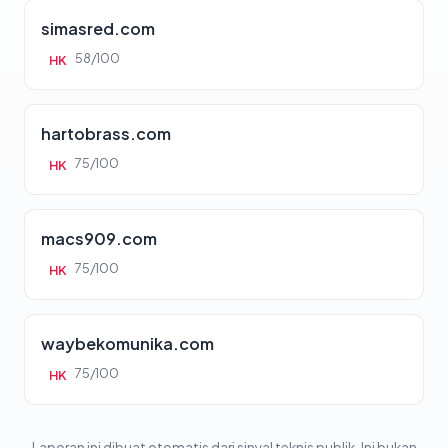
simasred.com
58/100
HK
hartobrass.com
75/100
HK
macs909.com
75/100
HK
waybekomunika.com
75/100
HK
Laporan ini dibuat otomatis dari sinyal teknis publik. Ini bukan