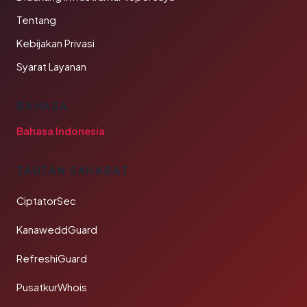
Tentang
Kebijakan Privasi
Syarat Layanan
BAHASA
Bahasa Indonesia
TAUTAN SAHABAT
CiptatorSec
KanaweddGuard
RefreshiGuard
PusatkurWhois