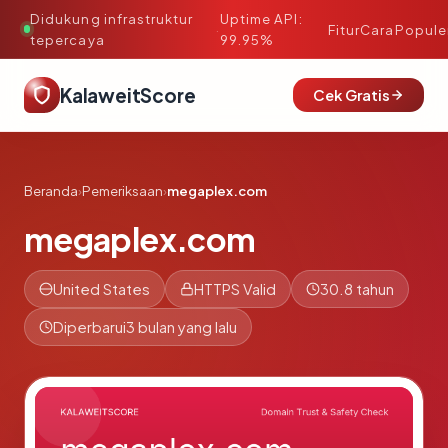
Didukung infrastruktur
Uptime API:
·
Fitur
Cara
Popule
tepercaya
99.95%
KalaweitScore
Cek Gratis
Beranda
›
Pemeriksaan
›
megaplex.com
megaplex.com
United States
HTTPS Valid
30.8 tahun
Diperbarui
3 bulan yang lalu