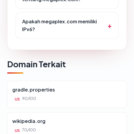
Apakah megaplex.com memiliki
IPv6?
Domain Terkait
gradle.properties
90/100
US
wikipedia.org
70/100
US