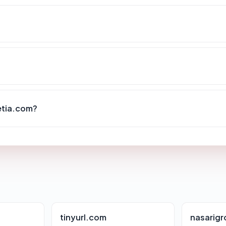
etia.com?
tinyurl.com
nasarig