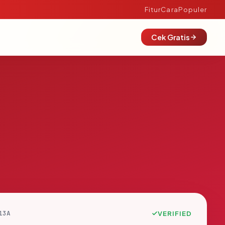
Fitur
Cara
Populer
Cek Gratis
13A
VERIFIED