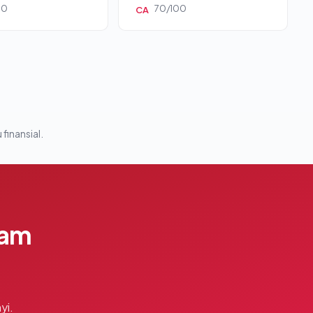
00
70/100
CA
 finansial.
lam
yi.