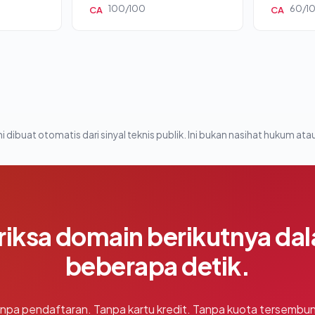
100/100
60/1
CA
CA
i dibuat otomatis dari sinyal teknis publik. Ini bukan nasihat hukum atau
riksa domain berikutnya da
beberapa detik.
npa pendaftaran. Tanpa kartu kredit. Tanpa kuota tersembun