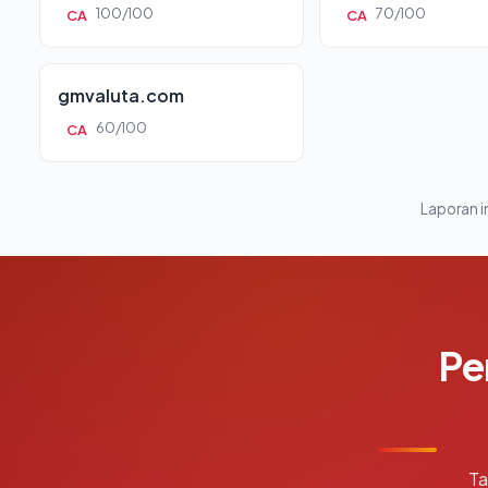
100/100
70/100
CA
CA
gmvaluta.com
60/100
CA
Laporan in
Pe
Ta