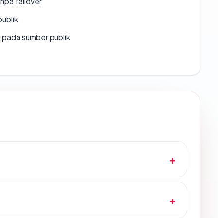
npa failover
publik
s pada sumber publik