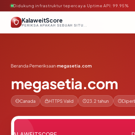
Didukung infrastruktur tepercaya
·
Uptime API: 99.95%
KalaweitScore
PERIKSA APAKAH SEBUAH SITUS AMAN, TEPERCAYA, DAN TERVERIFIKASI DALAM HITUNGAN DETIK.
Beranda
›
Pemeriksaan
›
megasetia.com
megasetia.com
Canada
HTTPS Valid
23.2 tahun
Diper