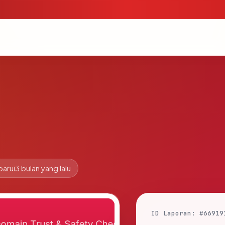
barui
3 bulan yang lalu
ID Laporan: #66919