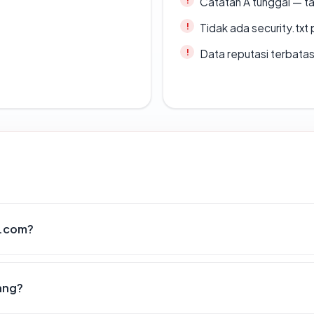
Catatan A tunggal — ta
Tidak ada security.txt 
Data reputasi terbata
a.com?
ang?