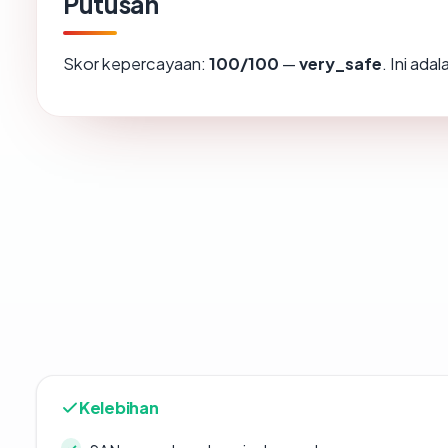
Putusan
Skor kepercayaan:
100/100
—
very_safe
. Ini ad
Kelebihan