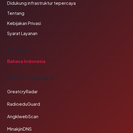
Didukung infrastruktur tepercaya
Tentang
Kebijakan Privasi
Syarat Layanan
BAHASA
Bahasa Indonesia
TAUTAN SAHABAT
GreatcryRadar
RadioeduGuard
AngklwebScan
MinakjinDNS