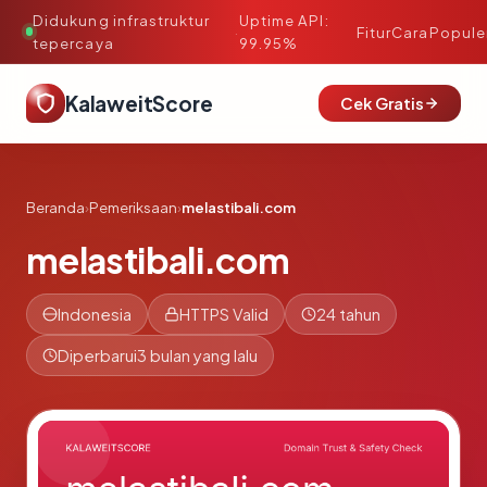
Didukung infrastruktur
Uptime API:
·
Fitur
Cara
Popule
tepercaya
99.95%
KalaweitScore
Cek Gratis
Beranda
›
Pemeriksaan
›
melastibali.com
melastibali.com
Indonesia
HTTPS Valid
24 tahun
Diperbarui
3 bulan yang lalu