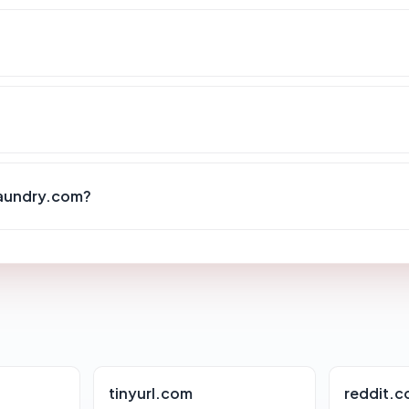
laundry.com?
tinyurl.com
reddit.