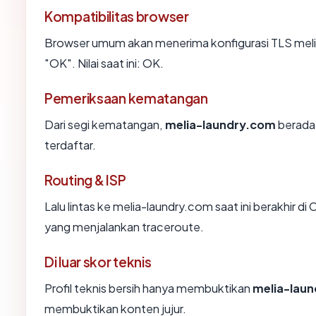
Kompatibilitas browser
Browser umum akan menerima konfigurasi TLS meli
"OK". Nilai saat ini: OK.
Pemeriksaan kematangan
Dari segi kematangan,
melia-laundry.com
berada 
terdaftar.
Routing & ISP
Lalu lintas ke melia-laundry.com saat ini berakhir di 
yang menjalankan traceroute.
Di luar skor teknis
Profil teknis bersih hanya membuktikan
melia-lau
membuktikan konten jujur.