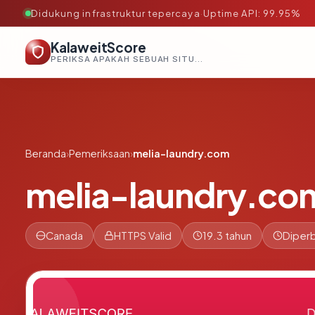
Didukung infrastruktur tepercaya
·
Uptime API: 99.95%
KalaweitScore
PERIKSA APAKAH SEBUAH SITUS AMAN, TEPERCAYA, DAN TERVERIFIKASI DALAM HITUNGAN DETIK.
Beranda
›
Pemeriksaan
›
melia-laundry.com
melia-laundry.co
Canada
HTTPS Valid
19.3 tahun
Diperb