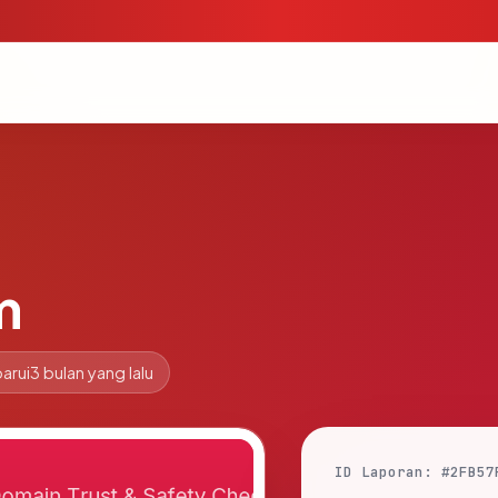
m
arui
3 bulan yang lalu
ID Laporan: #2FB57