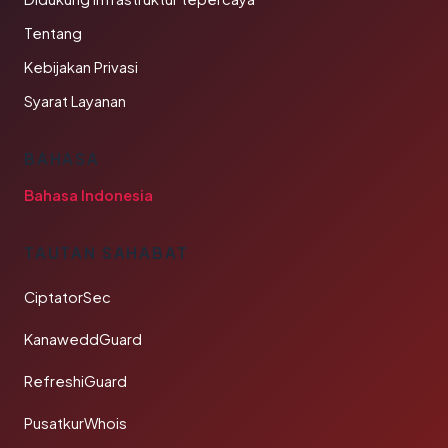
Tentang
Kebijakan Privasi
Syarat Layanan
BAHASA
Bahasa Indonesia
TAUTAN SAHABAT
CiptatorSec
KanaweddGuard
RefreshiGuard
PusatkurWhois