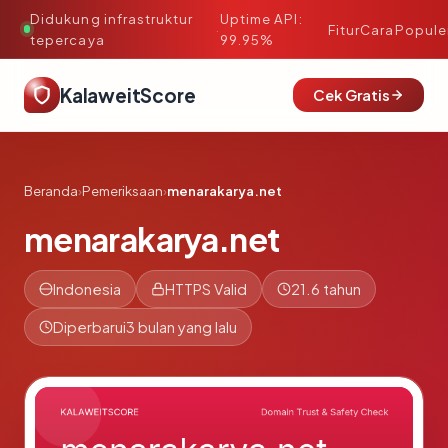
Didukung infrastruktur
Uptime API:
·
Fitur
Cara
Popule
tepercaya
99.95%
KalaweitScore
Cek Gratis
Beranda
›
Pemeriksaan
›
menarakarya.net
menarakarya.net
Indonesia
HTTPS Valid
21.6 tahun
Diperbarui
3 bulan yang lalu