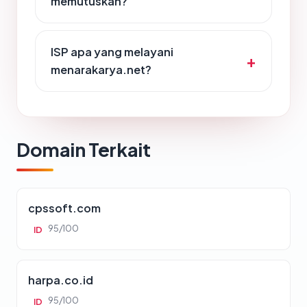
memutuskan?
ISP apa yang melayani
menarakarya.net?
Domain Terkait
cpssoft.com
95/100
ID
harpa.co.id
95/100
ID