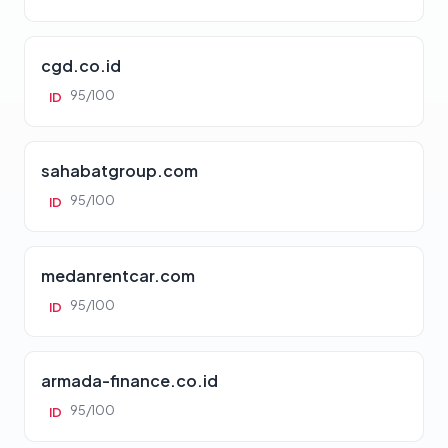
cgd.co.id
95/100
ID
sahabatgroup.com
95/100
ID
medanrentcar.com
95/100
ID
armada-finance.co.id
95/100
ID