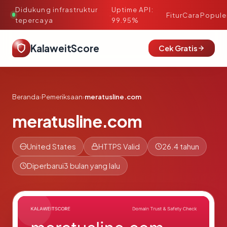
Didukung infrastruktur
Uptime API:
·
Fitur
Cara
Popule
tepercaya
99.95%
KalaweitScore
Cek Gratis
Beranda
›
Pemeriksaan
›
meratusline.com
meratusline.com
United States
HTTPS Valid
26.4 tahun
Diperbarui
3 bulan yang lalu