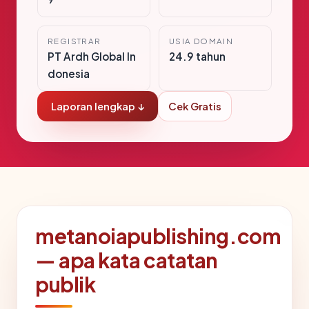
REGISTRAR
USIA DOMAIN
PT Ardh Global In
24.9 tahun
donesia
Laporan lengkap ↓
Cek Gratis
metanoiapublishing.com
— apa kata catatan
publik