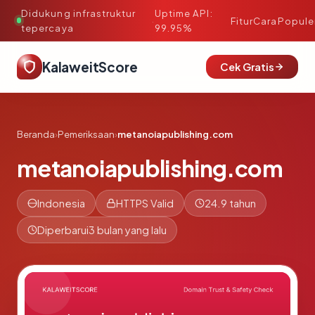
Didukung infrastruktur
Uptime API:
·
Fitur
Cara
Popule
tepercaya
99.95%
KalaweitScore
Cek Gratis
Beranda
›
Pemeriksaan
›
metanoiapublishing.com
metanoiapublishing.com
Indonesia
HTTPS Valid
24.9 tahun
Diperbarui
3 bulan yang lalu