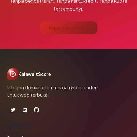
Tanpa pendaftaran. Tanpa kartu kredit. Tanpa kuota
tersembunyi.
Mulai cek gratis →
KalaweitScore
Intelijen domain otomatis dan independen
untuk web terbuka.
PRODUK