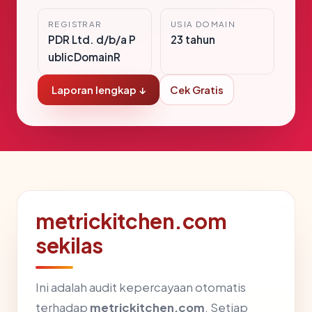
REGISTRAR
USIA DOMAIN
PDR Ltd. d/b/a P
23 tahun
ublicDomainR
Laporan lengkap ↓
Cek Gratis
metrickitchen.com
sekilas
Ini adalah audit kepercayaan otomatis
terhadap
metrickitchen.com
. Setiap