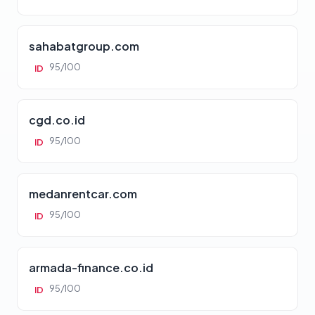
sahabatgroup.com
95/100
ID
cgd.co.id
95/100
ID
medanrentcar.com
95/100
ID
armada-finance.co.id
95/100
ID