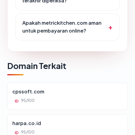
terakhir diperiksa?
Apakah metrickitchen.com aman
untuk pembayaran online?
Domain Terkait
cpssoft.com
95/100
ID
harpa.co.id
95/100
ID