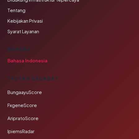
Tentang
Kebijakan Privasi
Syarat Layanan
BAHASA
Bahasa Indonesia
TAUTAN SAHABAT
BungaayuScore
FxgeneScore
AripratoScore
IpiemsRadar