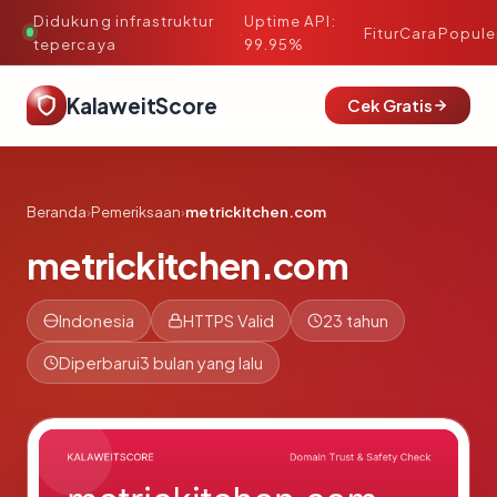
Didukung infrastruktur
Uptime API:
·
Fitur
Cara
Popule
tepercaya
99.95%
KalaweitScore
Cek Gratis
Beranda
›
Pemeriksaan
›
metrickitchen.com
metrickitchen.com
Indonesia
HTTPS Valid
23 tahun
Diperbarui
3 bulan yang lalu