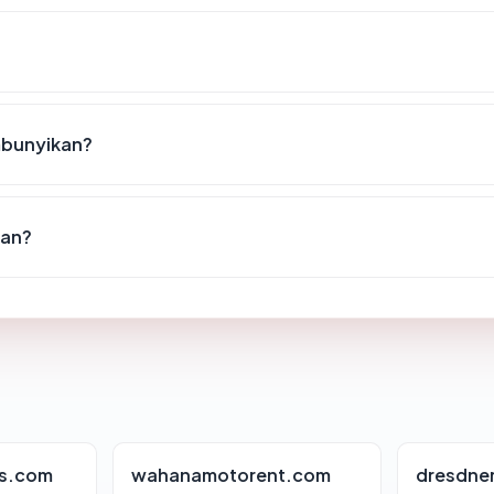
mbunyikan?
nan?
is.com
wahanamotorent.com
dresdne