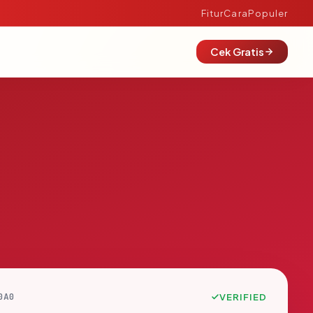
Fitur
Cara
Populer
Cek Gratis
0A0
VERIFIED