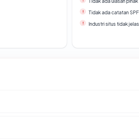
Tidak ada ulasan piha
Tidak ada catatan SP
Industri situs tidak jelas