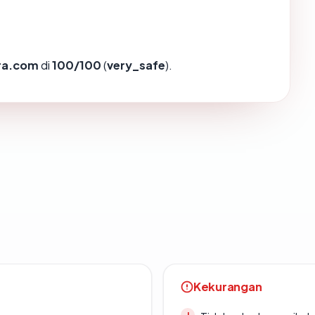
bra.com
di
100/100
(
very_safe
).
Kekurangan