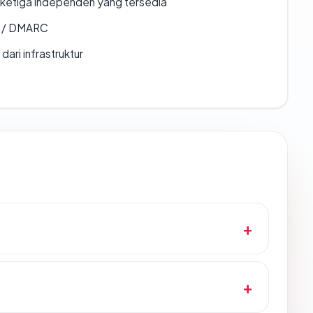
k ketiga independen yang tersedia
F / DMARC
 dari infrastruktur