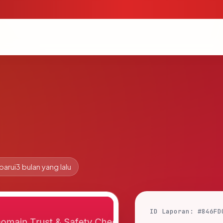
barui
3 bulan yang lalu
ID Laporan: #846FD