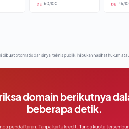
50/100
45/1
DE
DE
i dibuat otomatis dari sinyal teknis publik. Ini bukan nasihat hukum atau
riksa domain berikutnya da
beberapa detik.
npa pendaftaran. Tanpa kartu kredit. Tanpa kuota tersembun