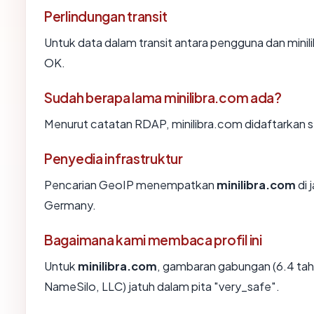
Perlindungan transit
Untuk data dalam transit antara pengguna dan mini
OK.
Sudah berapa lama minilibra.com ada?
Menurut catatan RDAP, minilibra.com didaftarkan se
Penyedia infrastruktur
Pencarian GeoIP menempatkan
minilibra.com
di 
Germany.
Bagaimana kami membaca profil ini
Untuk
minilibra.com
, gambaran gabungan (6.4 ta
NameSilo, LLC) jatuh dalam pita "very_safe".