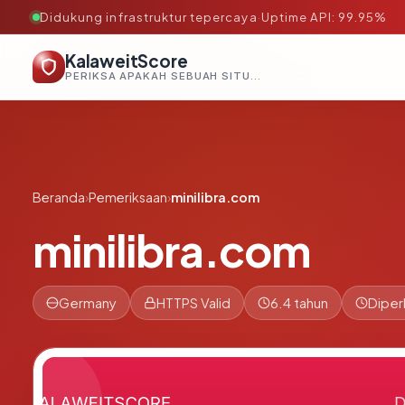
Didukung infrastruktur tepercaya
·
Uptime API: 99.95%
KalaweitScore
PERIKSA APAKAH SEBUAH SITUS AMAN, TEPERCAYA, DAN TERVERIFIKASI DALAM HITUNGAN DETIK.
Beranda
›
Pemeriksaan
›
minilibra.com
minilibra.com
Germany
HTTPS Valid
6.4 tahun
Diper