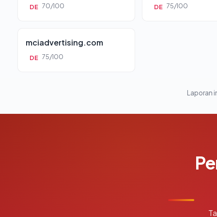
70/100
75/100
DE
DE
mciadvertising.com
75/100
DE
Laporan in
Pe
Ta