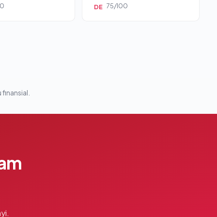
00
75/100
DE
 finansial.
lam
yi.