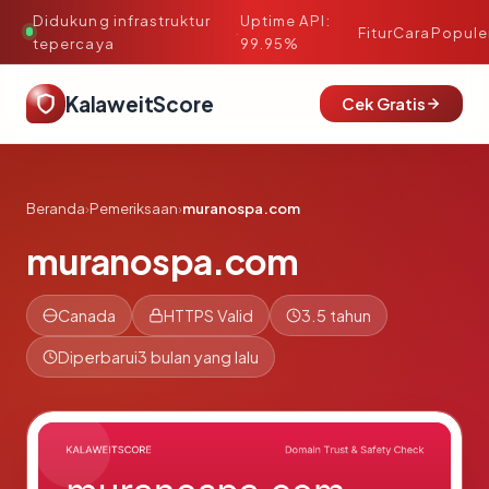
Didukung infrastruktur
Uptime API:
·
Fitur
Cara
Popule
tepercaya
99.95%
KalaweitScore
Cek Gratis
Beranda
›
Pemeriksaan
›
muranospa.com
muranospa.com
Canada
HTTPS Valid
3.5 tahun
Diperbarui
3 bulan yang lalu