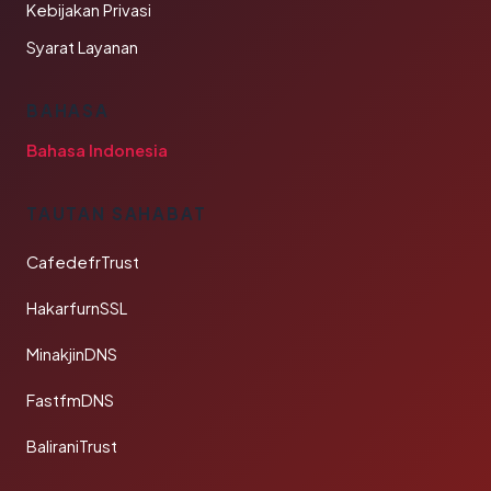
Kebijakan Privasi
Syarat Layanan
BAHASA
Bahasa Indonesia
TAUTAN SAHABAT
CafedefrTrust
HakarfurnSSL
MinakjinDNS
FastfmDNS
BaliraniTrust