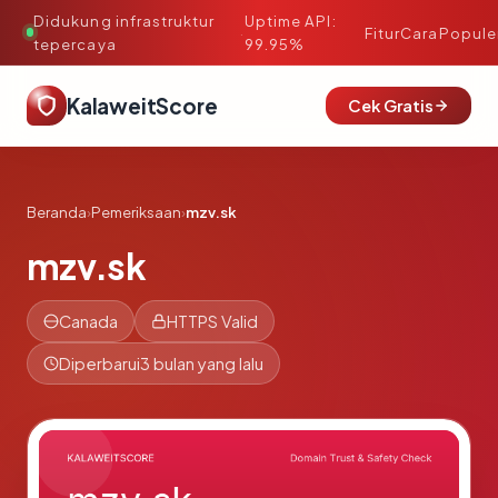
Didukung infrastruktur
Uptime API:
·
Fitur
Cara
Popule
tepercaya
99.95%
KalaweitScore
Cek Gratis
Beranda
›
Pemeriksaan
›
mzv.sk
mzv.sk
Canada
HTTPS Valid
Diperbarui
3 bulan yang lalu