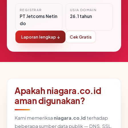
REGISTRAR
USIA DOMAIN
PT Jetcoms Netin
26.1 tahun
do
Laporan lengkap ↓
Cek Gratis
Apakah niagara.co.id
aman digunakan?
Kami memeriksa
niagara.co.id
terhadap
beberapa sumber data publik — DNS, SSL,