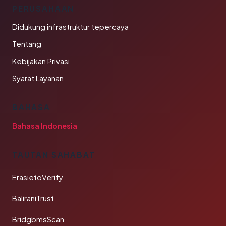
PERUSAHAAN
Didukung infrastruktur tepercaya
Tentang
Kebijakan Privasi
Syarat Layanan
BAHASA
Bahasa Indonesia
TAUTAN SAHABAT
ErasietoVerify
BaliraniTrust
BridgbmsScan