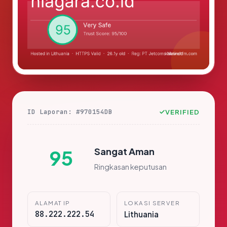
ID Laporan: #970154DB
VERIFIED
Sangat Aman
95
Ringkasan keputusan
ALAMAT IP
LOKASI SERVER
88.222.222.54
Lithuania