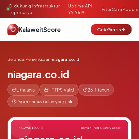
Didukung infrastruktur
Uptime API:
·
Fitur
Cara
Popule
tepercaya
99.95%
KalaweitScore
Cek Gratis
Beranda
›
Pemeriksaan
›
niagara.co.id
niagara.co.id
Lithuania
HTTPS Valid
26.1 tahun
Diperbarui
3 bulan yang lalu