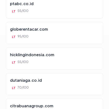
ptabc.co.id
55/100
LT
globerentacar.com
95/100
LT
hicklingindonesia.com
55/100
LT
dutaniaga.co.id
70/100
LT
citrabuanagroup.com