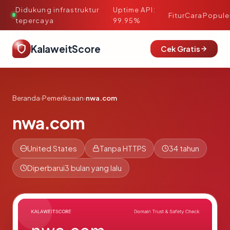
Didukung infrastruktur
Uptime API:
·
Fitur
Cara
Popule
tepercaya
99.95%
KalaweitScore
Cek Gratis
Beranda
›
Pemeriksaan
›
nwa.com
nwa.com
United States
Tanpa HTTPS
34 tahun
Diperbarui
3 bulan yang lalu