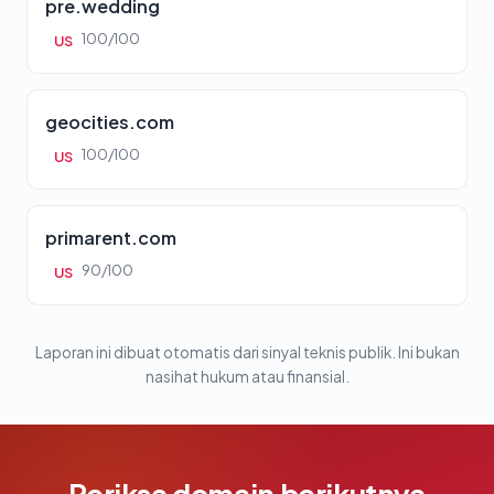
pre.wedding
100/100
US
geocities.com
100/100
US
primarent.com
90/100
US
Laporan ini dibuat otomatis dari sinyal teknis publik. Ini bukan
nasihat hukum atau finansial.
Periksa domain berikutnya