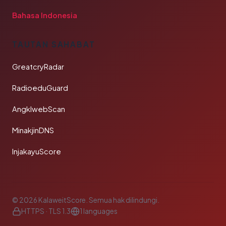
Bahasa Indonesia
TAUTAN SAHABAT
GreatcryRadar
RadioeduGuard
AngklwebScan
MinakjinDNS
InjakayuScore
© 2026 KalaweitScore. Semua hak dilindungi.
HTTPS · TLS 1.3
1 languages