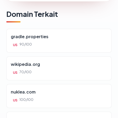
Domain Terkait
gradle.properties
90/100
US
wikipedia.org
70/100
US
nuklea.com
100/100
US