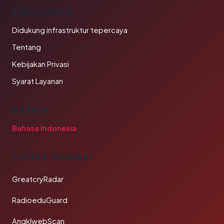
PERUSAHAAN
Didukung infrastruktur tepercaya
Tentang
Kebijakan Privasi
Syarat Layanan
BAHASA
Bahasa Indonesia
TAUTAN SAHABAT
GreatcryRadar
RadioeduGuard
AngklwebScan