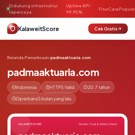
Didukung infrastruktur
Uptime API:
·
Fitur
Cara
Popule
tepercaya
99.95%
KalaweitScore
Cek Gratis
Beranda
›
Pemeriksaan
›
padmaaktuaria.com
padmaaktuaria.com
Indonesia
HTTPS Valid
20.7 tahun
Diperbarui
3 bulan yang lalu