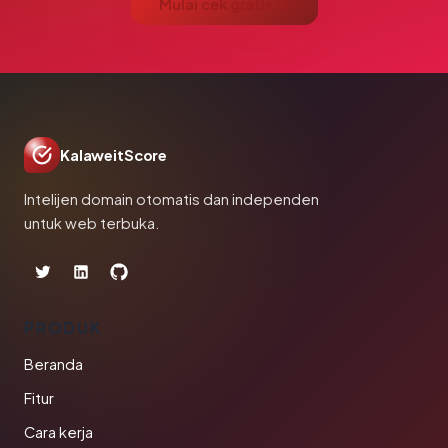
Mulai cek gratis →
KalaweitScore
Intelijen domain otomatis dan independen
untuk web terbuka.
PRODUK
Beranda
Fitur
Cara kerja