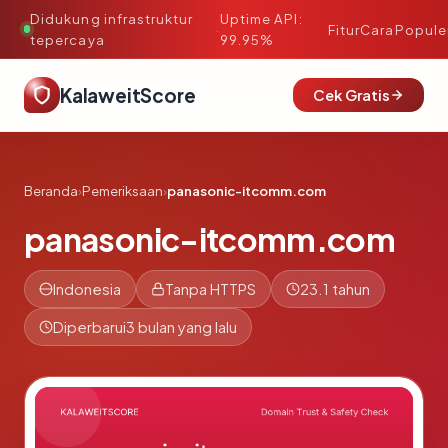
Didukung infrastruktur
Uptime API:
·
Fitur
Cara
Popule
tepercaya
99.95%
KalaweitScore
Cek Gratis
Beranda
›
Pemeriksaan
›
panasonic-itcomm.com
panasonic-itcomm.com
Indonesia
Tanpa HTTPS
23.1 tahun
Diperbarui
3 bulan yang lalu