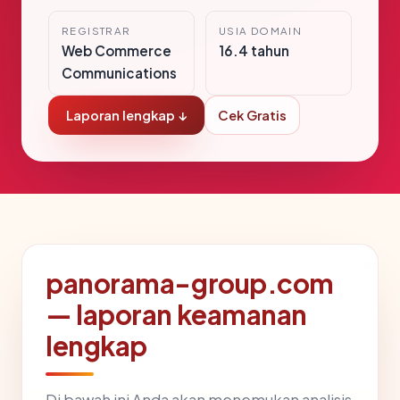
REGISTRAR
USIA DOMAIN
Web Commerce
16.4 tahun
Communications
Laporan lengkap ↓
Cek Gratis
panorama-group.com
— laporan keamanan
lengkap
Di bawah ini Anda akan menemukan analisis