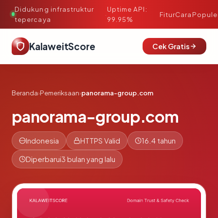
Didukung infrastruktur
Uptime API:
·
Fitur
Cara
Popule
tepercaya
99.95%
KalaweitScore
Cek Gratis
Beranda
›
Pemeriksaan
›
panorama-group.com
panorama-group.com
Indonesia
HTTPS Valid
16.4 tahun
Diperbarui
3 bulan yang lalu