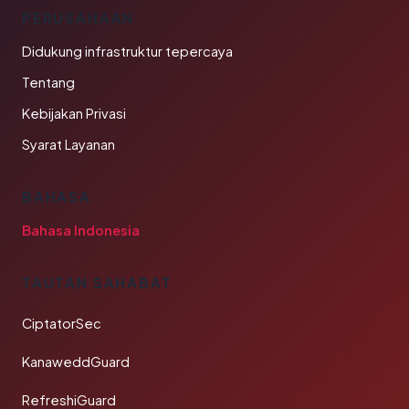
PERUSAHAAN
Didukung infrastruktur tepercaya
Tentang
Kebijakan Privasi
Syarat Layanan
BAHASA
Bahasa Indonesia
TAUTAN SAHABAT
CiptatorSec
KanaweddGuard
RefreshiGuard