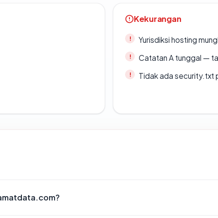
Kekurangan
Yurisdiksi hosting mun
Catatan A tunggal — ta
Tidak ada security.txt 
lamatdata.com?