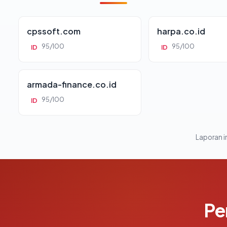
cpssoft.com
harpa.co.id
95/100
95/100
ID
ID
armada-finance.co.id
95/100
ID
Laporan in
Pe