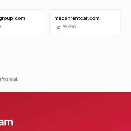
group.com
medanrentcar.com
0
95/100
ID
 finansial.
lam