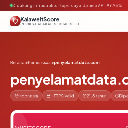
Didukung infrastruktur tepercaya
·
Uptime API: 99.95%
KalaweitScore
PERIKSA APAKAH SEBUAH SITUS AMAN, TEPERCAYA, DAN TERVERIFIKASI DALAM HITUNGAN DETIK.
Beranda
›
Pemeriksaan
›
penyelamatdata.com
penyelamatdata.
Indonesia
HTTPS Valid
21.8 tahun
Dipe