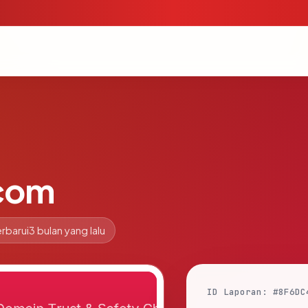
com
rbarui
3 bulan yang lalu
ID Laporan: #8F6DC