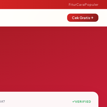
Fitur
Cara
Populer
Cek Gratis
4A7
VERIFIED