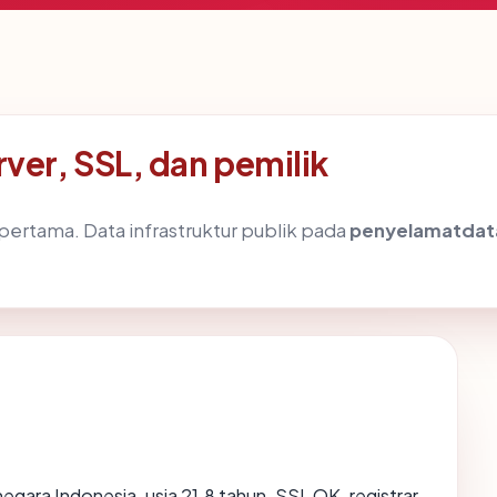
er, SSL, dan pemilik
ertama. Data infrastruktur publik pada
penyelamatda
 negara Indonesia, usia 21.8 tahun, SSL OK, registrar