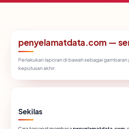
penyelamatdata.com — serv
Perlakukan laporan di bawah sebagai gambaran p
keputusan akhir.
Sekilas
Cara tercepat membaca
penyelamatdata.com
: