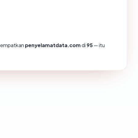
enempatkan
penyelamatdata.com
di
95
— itu