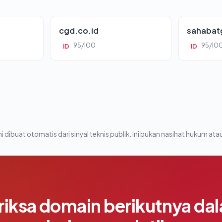
cgd.co.id
sahabat
95/100
95/10
ID
ID
i dibuat otomatis dari sinyal teknis publik. Ini bukan nasihat hukum atau
riksa domain berikutnya da