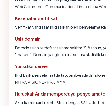
Web Commerce Communications Limited dba Web
Kesehatan sertifikat
Sertifikat yang saat ini disajikan oleh
penyelamatd
Usia domain
Domain telah terdaftar selama sekitar 21.8 tahu
"mature". Domain yang lebih tua secara statistik ku
Yurisdiksi server
IP di balik
penyelamatdata.com
berada di Indones
MITRA VISIONER PRATAMA.
Haruskah Anda mempercayai penyelamat
Skor kami murni teknis. Situs dengan SSL valid, beb