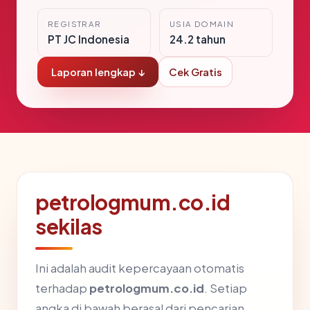
REGISTRAR
USIA DOMAIN
PT JC Indonesia
24.2 tahun
Laporan lengkap ↓
Cek Gratis
petrologmum.co.id
sekilas
Ini adalah audit kepercayaan otomatis
terhadap
petrologmum.co.id
. Setiap
angka di bawah berasal dari pencarian