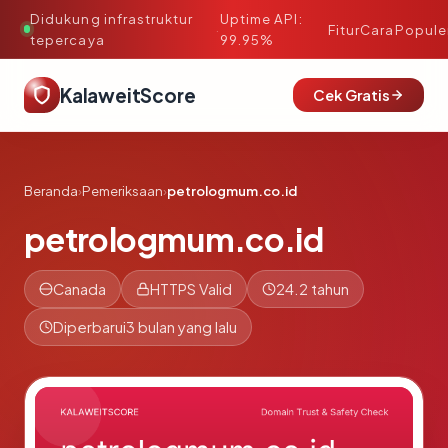
Didukung infrastruktur
Uptime API:
·
Fitur
Cara
Popule
tepercaya
99.95%
KalaweitScore
Cek Gratis
Beranda
›
Pemeriksaan
›
petrologmum.co.id
petrologmum.co.id
Canada
HTTPS Valid
24.2 tahun
Diperbarui
3 bulan yang lalu