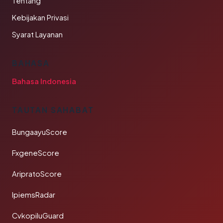
Tentang
Kebijakan Privasi
Syarat Layanan
BAHASA
Bahasa Indonesia
TAUTAN SAHABAT
BungaayuScore
FxgeneScore
AripratoScore
IpiemsRadar
CvkopiluGuard