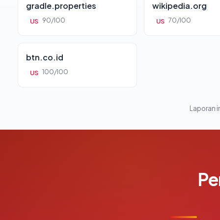
gradle.properties
wikipedia.org
90/100
70/100
US
US
btn.co.id
100/100
US
Laporan in
Pe