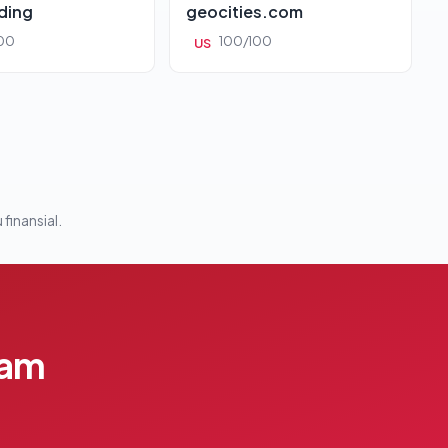
ding
geocities.com
00
100/100
US
 finansial.
lam