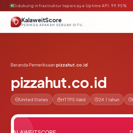
Didukung infrastruktur tepercaya
·
Uptime API: 99.95%
KalaweitScore
PERIKSA APAKAH SEBUAH SITUS AMAN, TEPERCAYA, DAN TERVERIFIKASI DALAM HITUNGAN DETIK.
Beranda
›
Pemeriksaan
›
pizzahut.co.id
pizzahut.co.id
United States
HTTPS Valid
24.1 tahun