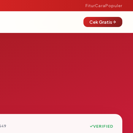
Fitur
Cara
Populer
Cek Gratis
449
VERIFIED