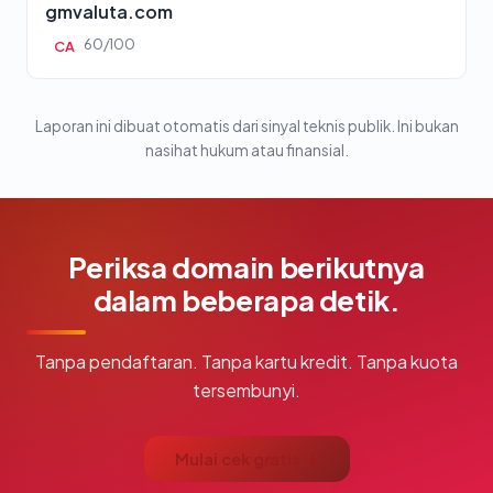
gmvaluta.com
60/100
CA
Laporan ini dibuat otomatis dari sinyal teknis publik. Ini bukan
nasihat hukum atau finansial.
Periksa domain berikutnya
dalam beberapa detik.
Tanpa pendaftaran. Tanpa kartu kredit. Tanpa kuota
tersembunyi.
Mulai cek gratis →