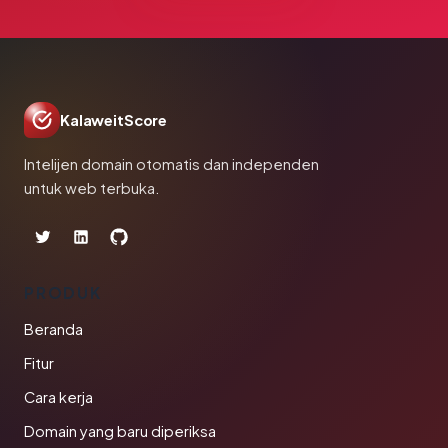
KalaweitScore
Intelijen domain otomatis dan independen
untuk web terbuka.
PRODUK
Beranda
Fitur
Cara kerja
Domain yang baru diperiksa