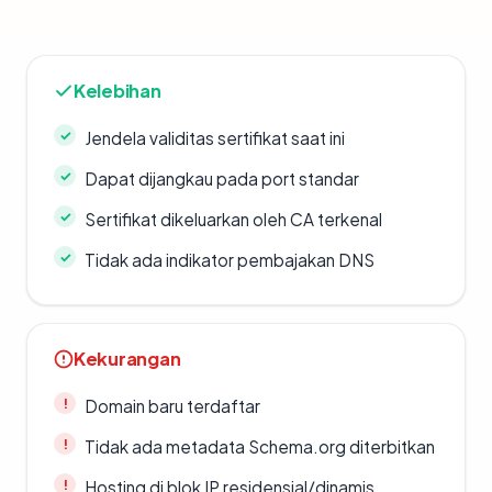
Kelebihan
Jendela validitas sertifikat saat ini
Dapat dijangkau pada port standar
Sertifikat dikeluarkan oleh CA terkenal
Tidak ada indikator pembajakan DNS
Kekurangan
Domain baru terdaftar
Tidak ada metadata Schema.org diterbitkan
Hosting di blok IP residensial/dinamis