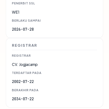
PENERBIT SSL
WE1
BERLAKU SAMPAI
2026-07-28
REGISTRAR
REGISTRAR
CV. Jogjacamp
TERDAFTAR PADA
2002-07-22
BERAKHIR PADA
2034-07-22