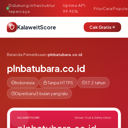
Didukung infrastruktur
Uptime API:
·
Fitur
Cara
Popule
tepercaya
99.95%
KalaweitScore
Cek Gratis
Beranda
›
Pemeriksaan
›
plnbatubara.co.id
plnbatubara.co.id
Indonesia
Tanpa HTTPS
17.2 tahun
Diperbarui
3 bulan yang lalu