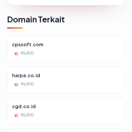
Domain Terkait
cpssoft.com
95/100
ID
harpa.co.id
95/100
ID
cgd.co.id
95/100
ID