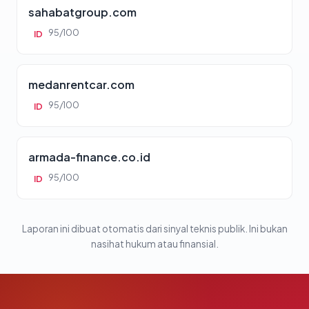
sahabatgroup.com
95/100
ID
medanrentcar.com
95/100
ID
armada-finance.co.id
95/100
ID
Laporan ini dibuat otomatis dari sinyal teknis publik. Ini bukan
nasihat hukum atau finansial.