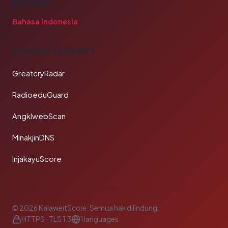
BAHASA
Bahasa Indonesia
TAUTAN SAHABAT
GreatcryRadar
RadioeduGuard
AngklwebScan
MinakjinDNS
InjakayuScore
© 2026 KalaweitScore. Semua hak dilindungi.
HTTPS · TLS 1.3
1 languages