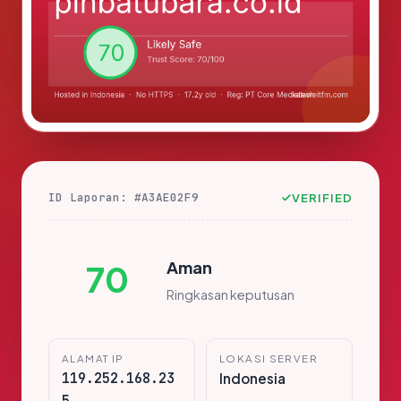
ID Laporan: #A3AE02F9
VERIFIED
Aman
70
Ringkasan keputusan
ALAMAT IP
LOKASI SERVER
119.252.168.23
Indonesia
5