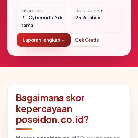
REGISTRAR
USIA DOMAIN
PT Cyberindo Adi
25.6 tahun
tama
Laporan lengkap ↓
Cek Gratis
Bagaimana skor
kepercayaan
poseidon.co.id?
Mencari
poseidon.co.id
? Di bawah adalah