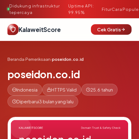
Didukung infrastruktur
Uptime API:
·
Fitur
Cara
Popule
tepercaya
99.95%
KalaweitScore
Cek Gratis
Beranda
›
Pemeriksaan
›
poseidon.co.id
poseidon.co.id
Indonesia
HTTPS Valid
25.6 tahun
Diperbarui
3 bulan yang lalu