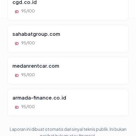
cgd.co.id
95/100
ID
sahabatgroup.com
95/100
ID
medanrentcar.com
95/100
ID
armada-finance.co.id
95/100
ID
Laporan ini dibuat otomatis dari sinyal teknis publik. Ini bukan
nasihat hukum atau finansial.