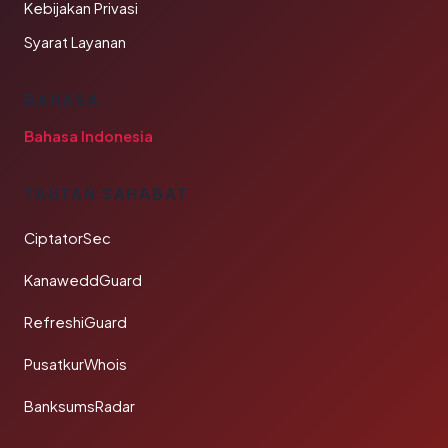
Kebijakan Privasi
Syarat Layanan
BAHASA
Bahasa Indonesia
TAUTAN SAHABAT
CiptatorSec
KanaweddGuard
RefreshiGuard
PusatkurWhois
BanksumsRadar