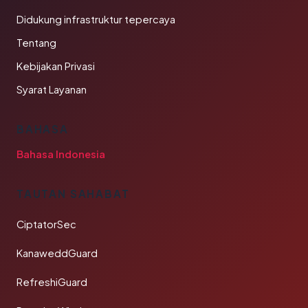
Didukung infrastruktur tepercaya
Tentang
Kebijakan Privasi
Syarat Layanan
BAHASA
Bahasa Indonesia
TAUTAN SAHABAT
CiptatorSec
KanaweddGuard
RefreshiGuard