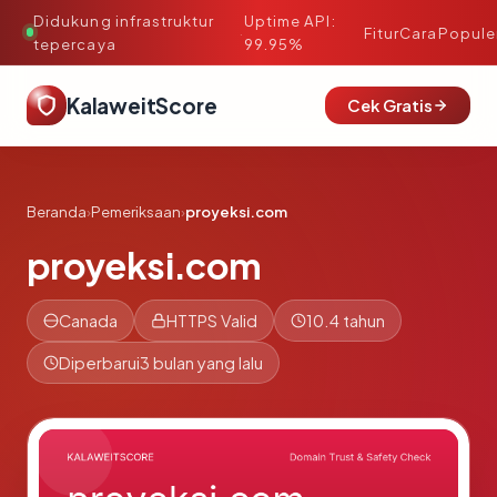
Didukung infrastruktur
Uptime API:
·
Fitur
Cara
Popule
tepercaya
99.95%
KalaweitScore
Cek Gratis
Beranda
›
Pemeriksaan
›
proyeksi.com
proyeksi.com
Canada
HTTPS Valid
10.4 tahun
Diperbarui
3 bulan yang lalu