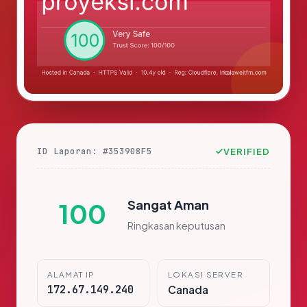
ID Laporan: #353908F5
VERIFIED
Sangat Aman
100
Ringkasan keputusan
ALAMAT IP
LOKASI SERVER
172.67.149.240
Canada