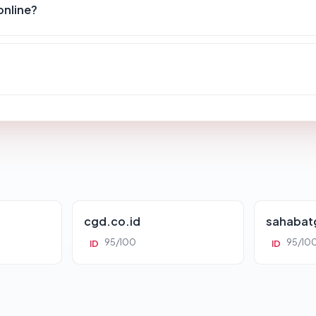
nline?
cgd.co.id
sahabat
95/100
95/10
ID
ID