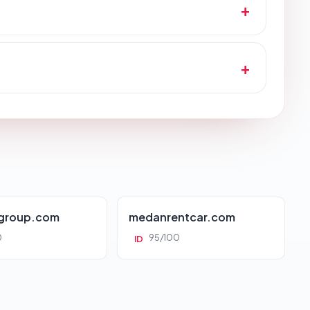
group.com
medanrentcar.com
0
95/100
ID