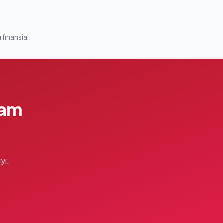
 finansial.
lam
yi.