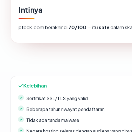
Intinya
ptbck.com berakhir di
70/100
— itu
safe
dalam ska
Kelebihan
Sertifikat SSL/TLS yang valid
Beberapa tahun riwayat pendaftaran
Tidak ada tanda malware
Negara hosting selaras dengan audiens yang diny