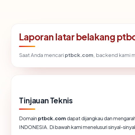
Laporan latar belakang pt
Saat Anda mencari
ptbck.com
, backend kami m
Tinjauan Teknis
Domain
ptbck.com
dapat dijangkau dan mengara
INDONESIA. Di bawah kami menelusuri sinyal-sinyal 