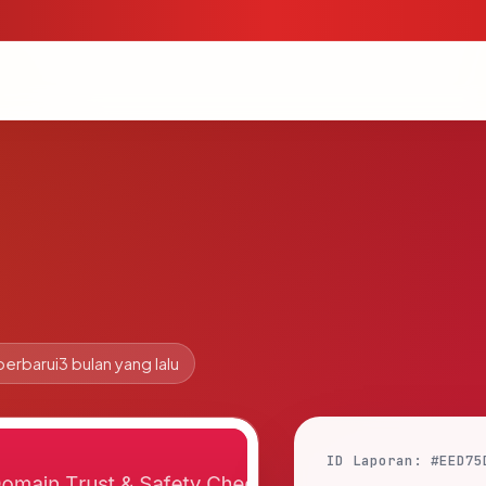
perbarui
3 bulan yang lalu
ID Laporan: #EED75