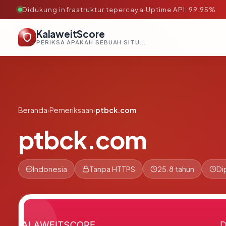
Didukung infrastruktur tepercaya
·
Uptime API: 99.95%
KalaweitScore
PERIKSA APAKAH SEBUAH SITUS AMAN, TEPERCAYA, DAN TERVERIFIKASI DALAM HITUNGAN DETIK.
Beranda
›
Pemeriksaan
›
ptbck.com
ptbck.com
Indonesia
Tanpa HTTPS
25.8 tahun
Di