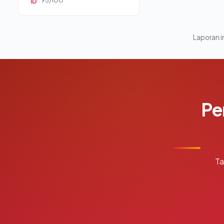
95/100
ID
Laporan in
Pe
Ta