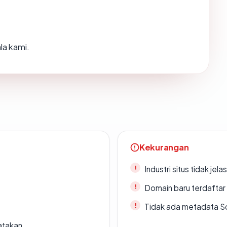
la kami.
Kekurangan
Industri situs tidak jelas
Domain baru terdaftar
Tidak ada metadata S
atakan