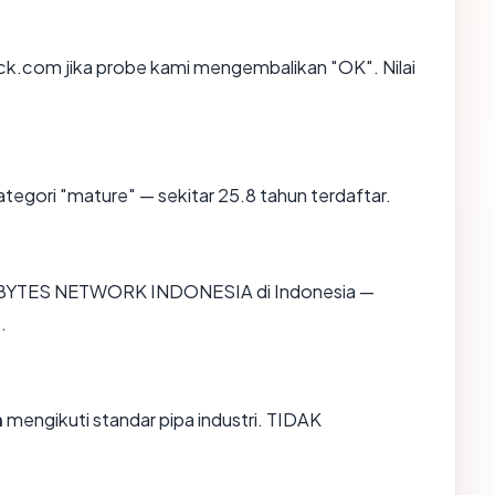
k.com jika probe kami mengembalikan "OK". Nilai
tegori "mature" — sekitar 25.8 tahun terdaftar.
. EXABYTES NETWORK INDONESIA di Indonesia —
.
m
mengikuti standar pipa industri. TIDAK