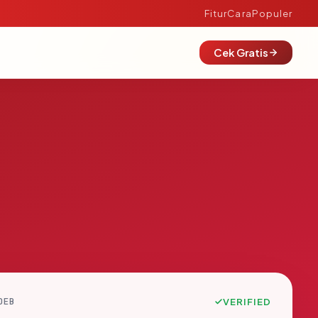
Fitur
Cara
Populer
Cek Gratis
DEB
VERIFIED