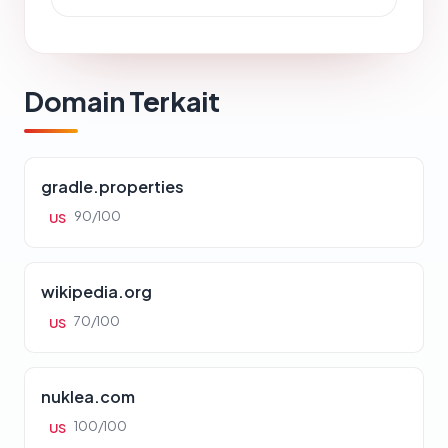
Domain Terkait
gradle.properties
90/100
US
wikipedia.org
70/100
US
nuklea.com
100/100
US