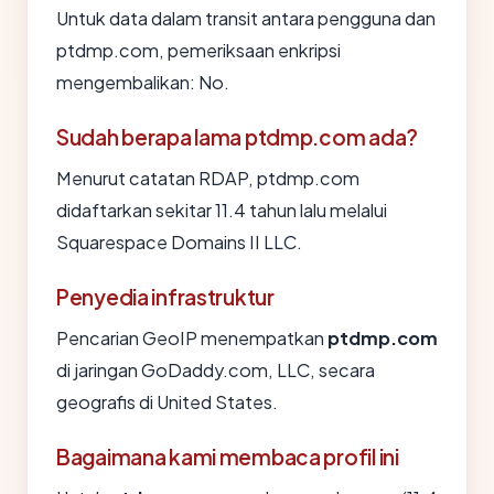
Untuk data dalam transit antara pengguna dan
ptdmp.com, pemeriksaan enkripsi
mengembalikan: No.
Sudah berapa lama ptdmp.com ada?
Menurut catatan RDAP, ptdmp.com
didaftarkan sekitar 11.4 tahun lalu melalui
Squarespace Domains II LLC.
Penyedia infrastruktur
Pencarian GeoIP menempatkan
ptdmp.com
di jaringan GoDaddy.com, LLC, secara
geografis di United States.
Bagaimana kami membaca profil ini