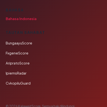
BAHASA
Bahasa Indonesia
TAUTAN SAHABAT
BungaayuScore
FxgeneScore
AripratoScore
IpiemsRadar
CvkopiluGuard
© 2026 KalaweitScore. Semua hak dilindungi.