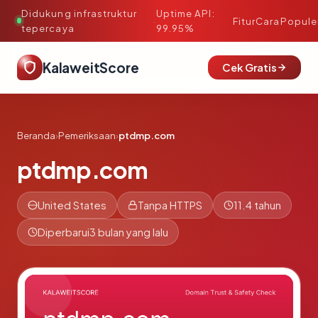
Didukung infrastruktur
Uptime API:
·
Fitur
Cara
Popule
tepercaya
99.95%
KalaweitScore
Cek Gratis
Beranda
›
Pemeriksaan
›
ptdmp.com
ptdmp.com
United States
Tanpa HTTPS
11.4 tahun
Diperbarui
3 bulan yang lalu