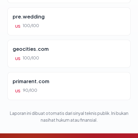
pre.wedding
100/100
US
geocities.com
100/100
US
primarent.com
90/100
US
Laporan ini dibuat otomatis dari sinyal teknis publik. Ini bukan
nasihat hukum atau finansial.