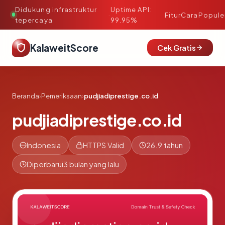
Didukung infrastruktur
Uptime API:
·
Fitur
Cara
Popule
tepercaya
99.95%
KalaweitScore
Cek Gratis
Beranda
›
Pemeriksaan
›
pudjiadiprestige.co.id
pudjiadiprestige.co.id
Indonesia
HTTPS Valid
26.9 tahun
Diperbarui
3 bulan yang lalu