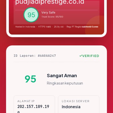
ID Laporan: #6A0AA247
VERIFIED
Sangat Aman
95
Ringkasan keputusan
ALAMAT IP
LOKASI SERVER
202.157.189.19
Indonesia
0