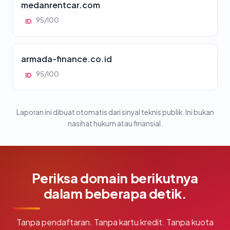
medanrentcar.com
95/100
ID
armada-finance.co.id
95/100
ID
Laporan ini dibuat otomatis dari sinyal teknis publik. Ini bukan
nasihat hukum atau finansial.
Periksa domain berikutnya
dalam beberapa detik.
Tanpa pendaftaran. Tanpa kartu kredit. Tanpa kuota