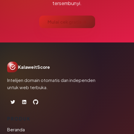
tersembunyi.
Mulai cek gratis →
KalaweitScore
Intelijen domain otomatis dan independen
untuk web terbuka.
PRODUK
Beranda