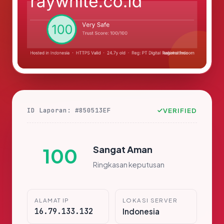
ID Laporan: #850513EF
VERIFIED
Sangat Aman
100
Ringkasan keputusan
ALAMAT IP
LOKASI SERVER
16.79.133.132
Indonesia