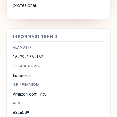
profesional.
INFORMASI TEKNIS
ALAMAT IP
16.79.133.132
LOKASI SERVER
Indonesia
ISP / PENYEDIA
Amazon.com, Inc.
ASN
AS16509