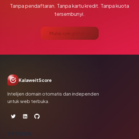
Tanpa pendaftaran. Tanpa kartu kredit. Tanpa kuota
tersembunyi.
Mulai cek gratis →
KalaweitScore
Intelijen domain otomatis dan independen
untuk web terbuka.
PRODUK