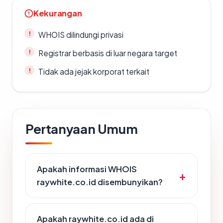
Kekurangan
WHOIS dilindungi privasi
Registrar berbasis di luar negara target
Tidak ada jejak korporat terkait
Pertanyaan Umum
Apakah informasi WHOIS
raywhite.co.id disembunyikan?
Apakah raywhite.co.id ada di