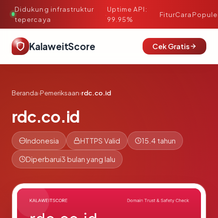
Didukung infrastruktur
Uptime API:
·
Fitur
Cara
Popule
tepercaya
99.95%
KalaweitScore
Cek Gratis
Beranda
›
Pemeriksaan
›
rdc.co.id
rdc.co.id
Indonesia
HTTPS Valid
15.4 tahun
Diperbarui
3 bulan yang lalu