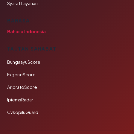
Syarat Layanan
BAHASA
Bahasa Indonesia
TAUTAN SAHABAT
BungaayuScore
FxgeneScore
AripratoScore
IpiemsRadar
CvkopiluGuard