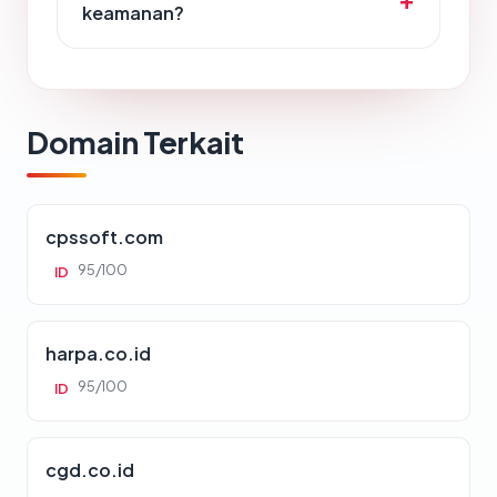
keamanan?
Domain Terkait
cpssoft.com
95/100
ID
harpa.co.id
95/100
ID
cgd.co.id