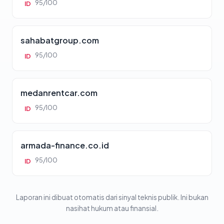
95/100
ID
sahabatgroup.com
95/100
ID
medanrentcar.com
95/100
ID
armada-finance.co.id
95/100
ID
Laporan ini dibuat otomatis dari sinyal teknis publik. Ini bukan
nasihat hukum atau finansial.