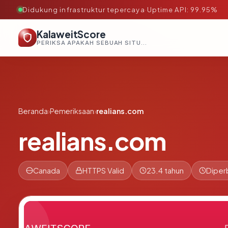
Didukung infrastruktur tepercaya
·
Uptime API: 99.95%
KalaweitScore
PERIKSA APAKAH SEBUAH SITUS AMAN, TEPERCAYA, DAN TERVERIFIKASI DALAM HITUNGAN DETIK.
Beranda
›
Pemeriksaan
›
realians.com
realians.com
Canada
HTTPS Valid
23.4 tahun
Diper