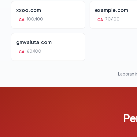
xxoo.com
example.com
100/100
70/100
CA
CA
gmvaluta.com
60/100
CA
Laporan in
Pe