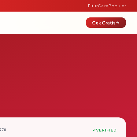
Fitur
Cara
Populer
Cek Gratis
970
VERIFIED