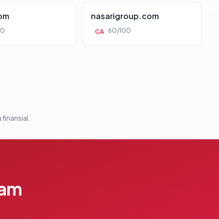
com
nasarigroup.com
00
60/100
CA
 finansial.
lam