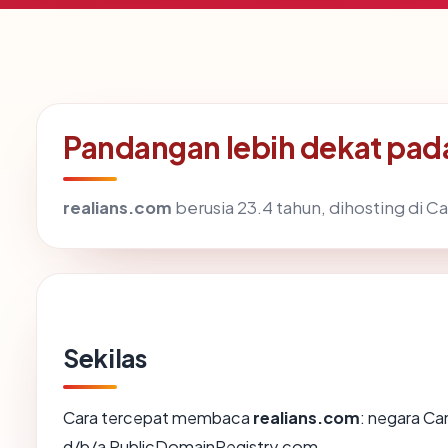
Pandangan lebih dekat pad
realians.com
berusia 23.4 tahun, dihosting di C
Sekilas
Cara tercepat membaca
realians.com
: negara Ca
d/b/a PublicDomainRegistry.com.