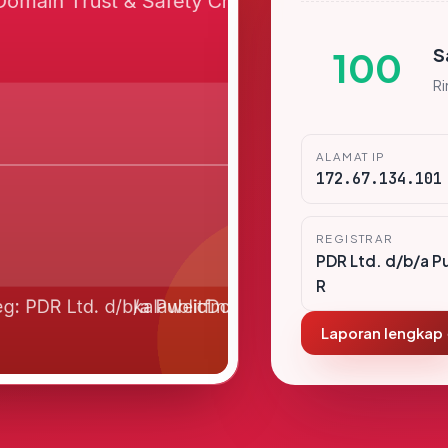
S
100
R
ALAMAT IP
172.67.134.101
REGISTRAR
PDR Ltd. d/b/a P
R
Laporan lengkap