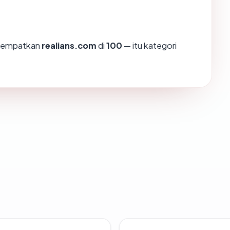
enempatkan
realians.com
di
100
— itu kategori