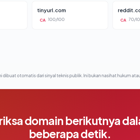
tinyurl.com
reddit.
100/100
70/1
CA
CA
i dibuat otomatis dari sinyal teknis publik. Ini bukan nasihat hukum atau
riksa domain berikutnya da
beberapa detik.