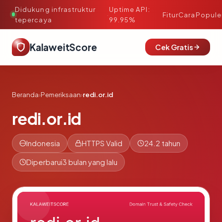
Didukung infrastruktur
Uptime API:
·
Fitur
Cara
Popule
tepercaya
99.95%
KalaweitScore
Cek Gratis
Beranda
›
Pemeriksaan
›
redi.or.id
redi.or.id
Indonesia
HTTPS Valid
24.2 tahun
Diperbarui
3 bulan yang lalu