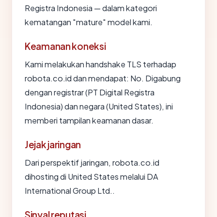
Registra Indonesia — dalam kategori
kematangan "mature" model kami.
Keamanan koneksi
Kami melakukan handshake TLS terhadap
robota.co.id dan mendapat: No. Digabung
dengan registrar (PT Digital Registra
Indonesia) dan negara (United States), ini
memberi tampilan keamanan dasar.
Jejak jaringan
Dari perspektif jaringan, robota.co.id
dihosting di United States melalui DA
International Group Ltd..
Sinyal reputasi