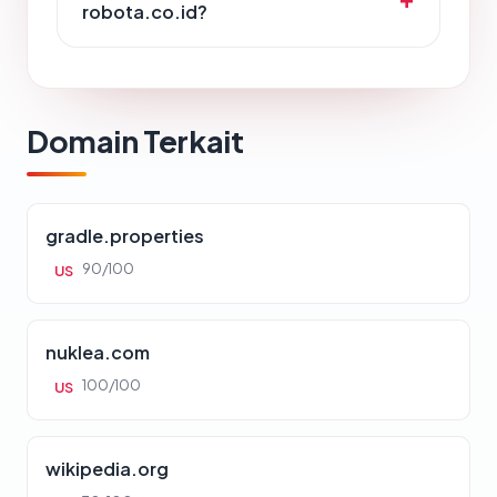
robota.co.id?
Domain Terkait
gradle.properties
90/100
US
nuklea.com
100/100
US
wikipedia.org