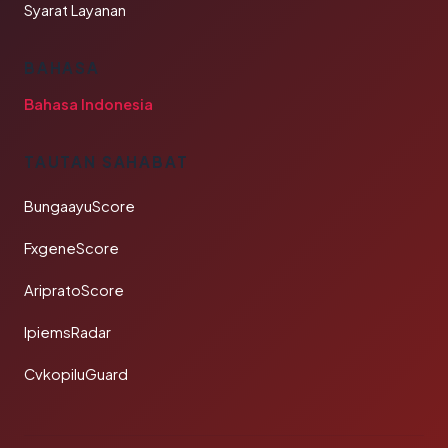
Syarat Layanan
BAHASA
Bahasa Indonesia
TAUTAN SAHABAT
BungaayuScore
FxgeneScore
AripratoScore
IpiemsRadar
CvkopiluGuard