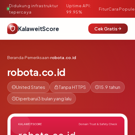
Didukung infrastruktur
Uptime API:
·
Fitur
Cara
Popule
tepercaya
99.95%
KalaweitScore
Cek Gratis
Beranda
›
Pemeriksaan
›
robota.co.id
robota.co.id
United States
Tanpa HTTPS
15.9 tahun
Diperbarui
3 bulan yang lalu