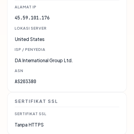
ALAMAT IP
45.59.101.176
LOKASI SERVER
United States
ISP / PENYEDIA
DA International Group Ltd.
ASN
AS203380
SERTIFIKAT SSL
SERTIFIKAT SSL
Tanpa HTTPS