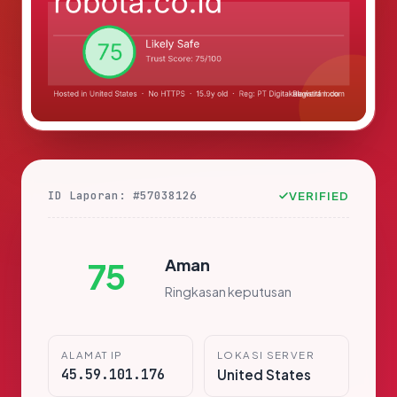
ID Laporan: #57038126
VERIFIED
Aman
75
Ringkasan keputusan
ALAMAT IP
LOKASI SERVER
45.59.101.176
United States