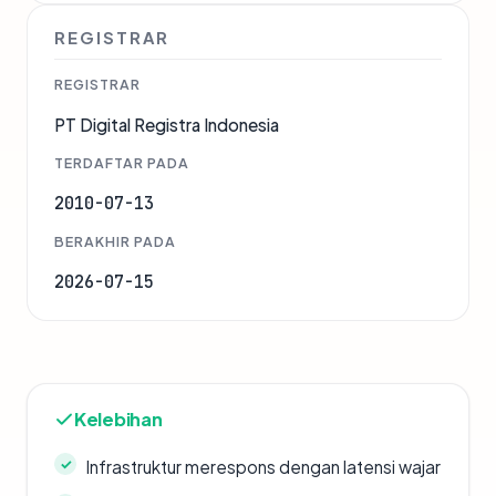
REGISTRAR
REGISTRAR
PT Digital Registra Indonesia
TERDAFTAR PADA
2010-07-13
BERAKHIR PADA
2026-07-15
Kelebihan
Infrastruktur merespons dengan latensi wajar