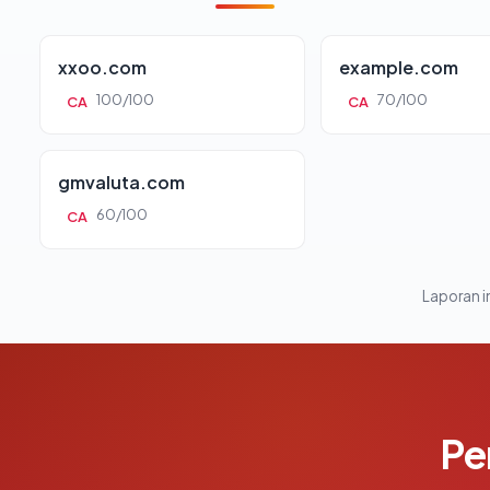
xxoo.com
example.com
100/100
70/100
CA
CA
gmvaluta.com
60/100
CA
Laporan in
Pe