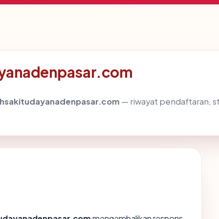
dayanadenpasar.com
hsakitudayanadenpasar.com
— riwayat pendaftaran, sta
udayanadenpasar.com
mengembalikan respons