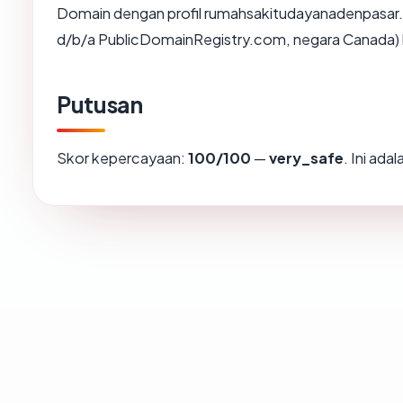
Domain dengan profil rumahsakitudayanadenpasar.c
d/b/a PublicDomainRegistry.com, negara Canada) b
Putusan
Skor kepercayaan:
100/100
—
very_safe
. Ini ad