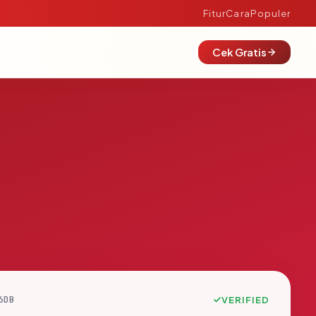
Fitur
Cara
Populer
Cek Gratis
6DB
VERIFIED