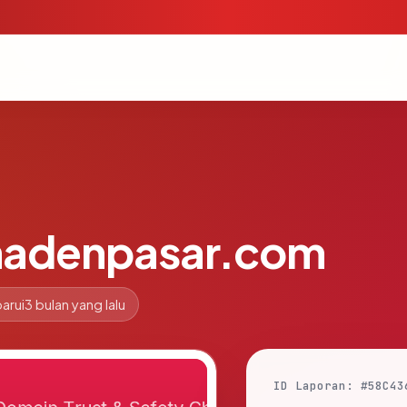
nadenpasar.com
arui
3 bulan yang lalu
ID Laporan: #58C43