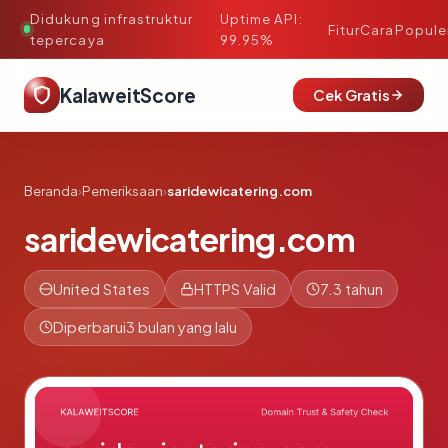
Didukung infrastruktur
Uptime API:
·
Fitur
Cara
Popule
tepercaya
99.95%
KalaweitScore
Cek Gratis
Beranda
›
Pemeriksaan
›
saridewicatering.com
saridewicatering.com
United States
HTTPS Valid
7.3 tahun
Diperbarui
3 bulan yang lalu