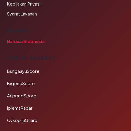
Kebijakan Privasi
Syarat Layanan
BAHASA
Bahasa Indonesia
TAUTAN SAHABAT
BungaayuScore
FxgeneScore
AripratoScore
IpiemsRadar
CvkopiluGuard