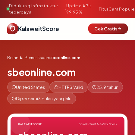
Didukung infrastruktur
Uptime API:
·
Fitur
Cara
Popule
tepercaya
99.95%
KalaweitScore
Cek Gratis
Beranda
›
Pemeriksaan
›
sbeonline.com
sbeonline.com
United States
HTTPS Valid
25.9 tahun
Diperbarui
3 bulan yang lalu