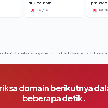
nuklea.com
pre.wed
100/100
100/1
US
US
i dibuat otomatis dari sinyal teknis publik. Ini bukan nasihat hukum atau
riksa domain berikutnya da
beberapa detik.