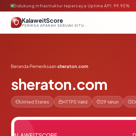
Didukung infrastruktur tepercaya
·
Uptime API: 99.95%
KalaweitScore
PERIKSA APAKAH SEBUAH SITUS AMAN, TEPERCAYA, DAN TERVERIFIKASI DALAM HITUNGAN DETIK.
Beranda
›
Pemeriksaan
›
sheraton.com
sheraton.com
United States
HTTPS Valid
29 tahun
D