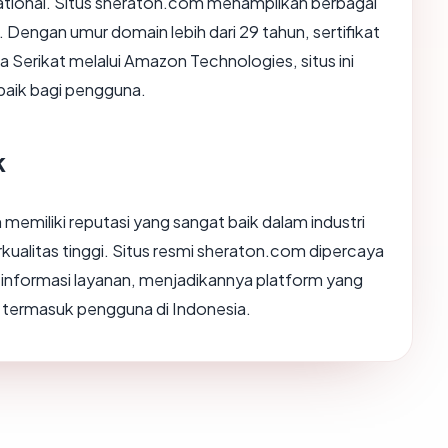
ernational. Situs sheraton.com menampilkan berbagai
Dengan umur domain lebih dari 29 tahun, sertifikat
a Serikat melalui Amazon Technologies, situs ini
baik bagi pengguna.
k
 memiliki reputasi yang sangat baik dalam industri
kualitas tinggi. Situs resmi sheraton.com dipercaya
informasi layanan, menjadikannya platform yang
, termasuk pengguna di Indonesia.