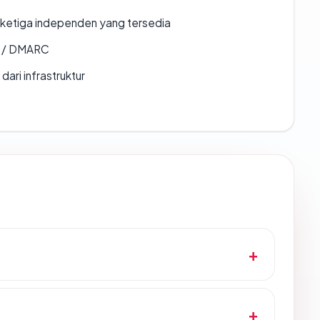
k ketiga independen yang tersedia
F / DMARC
 dari infrastruktur