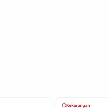
Kekurangan