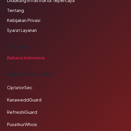
Didukung infrastruktur tepercaya
Tentang
Kebijakan Privasi
Syarat Layanan
BAHASA
Bahasa Indonesia
TAUTAN SAHABAT
CiptatorSec
KanaweddGuard
RefreshiGuard
PusatkurWhois