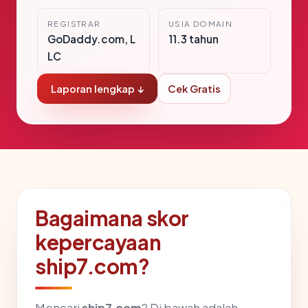
REGISTRAR
USIA DOMAIN
GoDaddy.com, L
11.3 tahun
LC
Laporan lengkap ↓
Cek Gratis
Bagaimana skor
kepercayaan
ship7.com?
Mencari
ship7.com
? Di bawah adalah