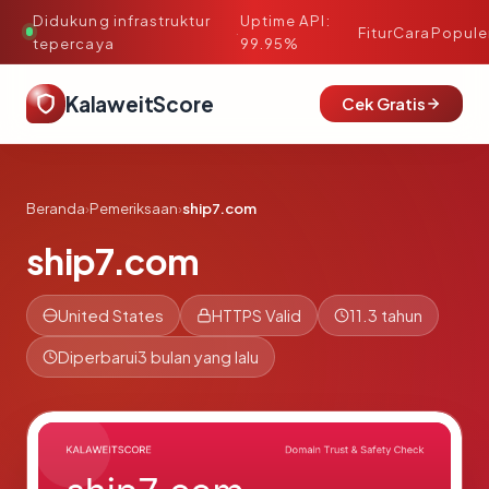
Didukung infrastruktur
Uptime API:
·
Fitur
Cara
Popule
tepercaya
99.95%
KalaweitScore
Cek Gratis
Beranda
›
Pemeriksaan
›
ship7.com
ship7.com
United States
HTTPS Valid
11.3 tahun
Diperbarui
3 bulan yang lalu