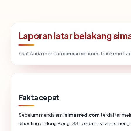
Laporan latar belakang si
Saat Anda mencari
simasred.com
, backend kam
Fakta cepat
Sebelum mendalam:
simasred.com
terdaftar mela
dihosting di Hong Kong. SSL pada host apex meng