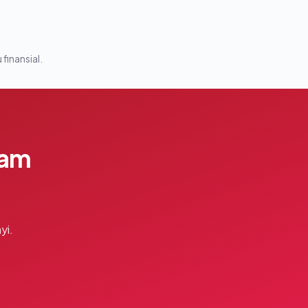
 finansial.
lam
yi.