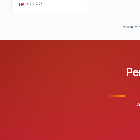
60/100
HK
Laporan in
Pe
Ta