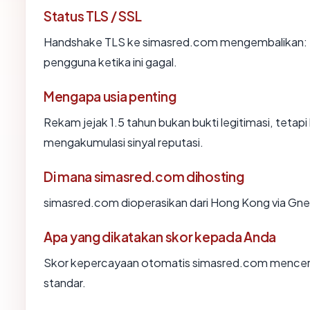
Status TLS / SSL
Handshake TLS ke simasred.com mengembalikan:
pengguna ketika ini gagal.
Mengapa usia penting
Rekam jejak 1.5 tahun bukan bukti legitimasi, tetapi
mengakumulasi sinyal reputasi.
Di mana simasred.com dihosting
simasred.com dioperasikan dari Hong Kong via Gnet
Apa yang dikatakan skor kepada Anda
Skor kepercayaan otomatis simasred.com mencermin
standar.