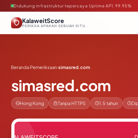
Didukung infrastruktur tepercaya
·
Uptime API: 99.95%
KalaweitScore
PERIKSA APAKAH SEBUAH SITUS AMAN, TEPERCAYA, DAN TERVERIFIKASI DALAM HITUNGAN DETIK.
Beranda
›
Pemeriksaan
›
simasred.com
simasred.com
Hong Kong
Tanpa HTTPS
1.5 tahun
Di