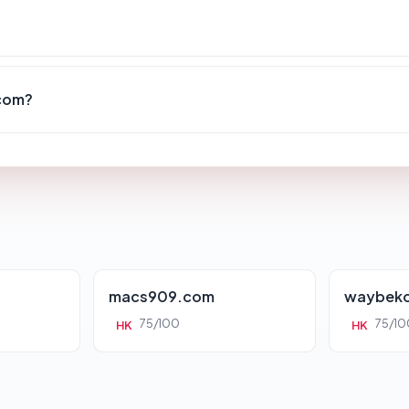
.com?
macs909.com
waybeko
75/100
75/10
HK
HK