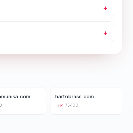
munika.com
hartobrass.com
0
75/100
HK