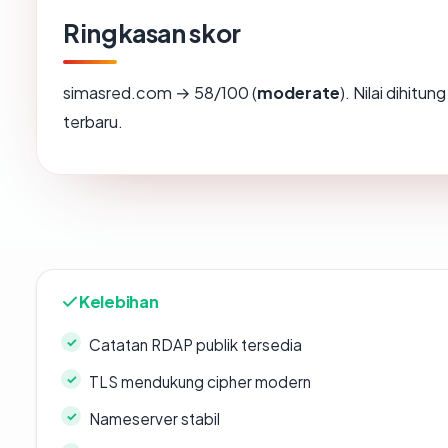
Ringkasan skor
simasred.com → 58/100 (
moderate
). Nilai dihitu
terbaru.
Kelebihan
Catatan RDAP publik tersedia
TLS mendukung cipher modern
Nameserver stabil