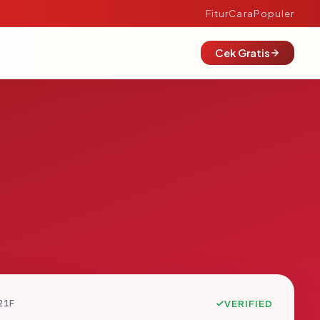
Fitur
Cara
Populer
Cek Gratis
21F
VERIFIED