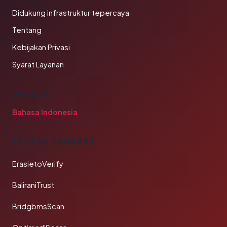
Didukung infrastruktur tepercaya
Tentang
Kebijakan Privasi
Syarat Layanan
BAHASA
Bahasa Indonesia
TAUTAN SAHABAT
ErasietoVerify
BaliraniTrust
BridgbmsScan