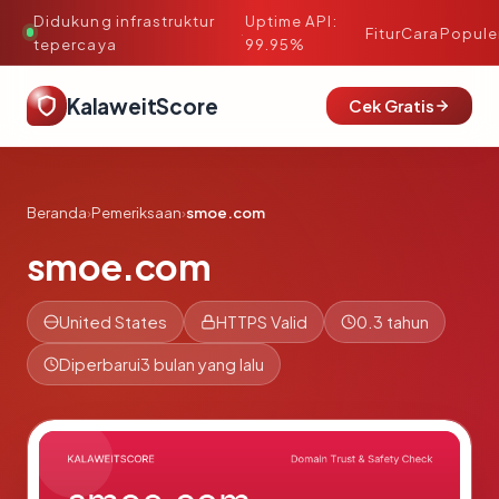
Didukung infrastruktur
Uptime API:
·
Fitur
Cara
Popule
tepercaya
99.95%
KalaweitScore
Cek Gratis
Beranda
›
Pemeriksaan
›
smoe.com
smoe.com
United States
HTTPS Valid
0.3 tahun
Diperbarui
3 bulan yang lalu