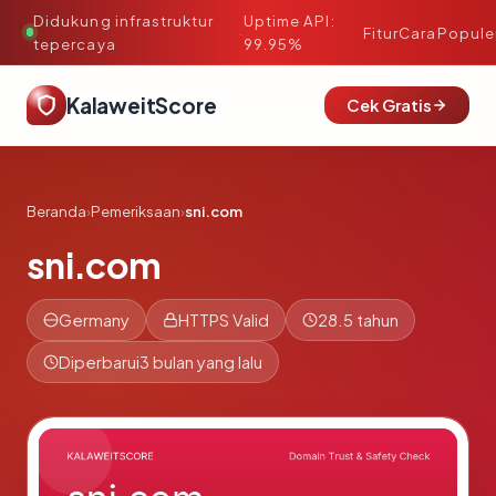
Didukung infrastruktur
Uptime API:
·
Fitur
Cara
Popule
tepercaya
99.95%
KalaweitScore
Cek Gratis
Beranda
›
Pemeriksaan
›
sni.com
sni.com
Germany
HTTPS Valid
28.5 tahun
Diperbarui
3 bulan yang lalu