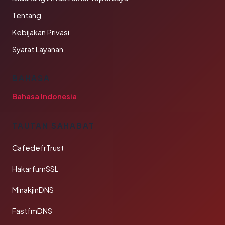
Tentang
Kebijakan Privasi
Syarat Layanan
BAHASA
Bahasa Indonesia
TAUTAN SAHABAT
CafedefrTrust
HakarfurnSSL
MinakjinDNS
FastfmDNS