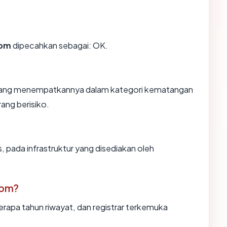
com
dipecahkan sebagai: OK.
n, yang menempatkannya dalam kategori kematangan
rang berisiko.
, pada infrastruktur yang disediakan oleh
com?
erapa tahun riwayat, dan registrar terkemuka