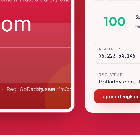
S
100
R
ALAMAT IP
76.223.54.146
REGISTRAR
GoDaddy.com, L
Laporan lengkap