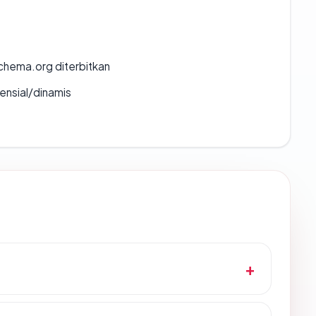
chema.org diterbitkan
densial/dinamis