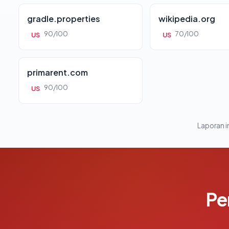
gradle.properties
wikipedia.org
90/100
70/100
US
US
primarent.com
90/100
US
Laporan in
Pe