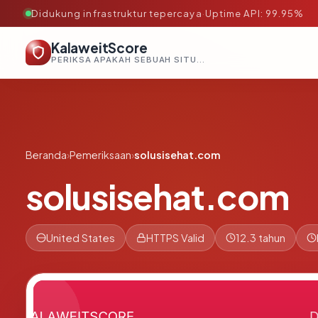
Didukung infrastruktur tepercaya
·
Uptime API: 99.95%
KalaweitScore
PERIKSA APAKAH SEBUAH SITUS AMAN, TEPERCAYA, DAN TERVERIFIKASI DALAM HITUNGAN DETIK.
Beranda
›
Pemeriksaan
›
solusisehat.com
solusisehat.com
United States
HTTPS Valid
12.3 tahun