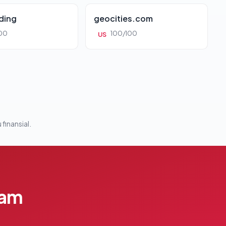
ding
geocities.com
00
100/100
US
 finansial.
lam