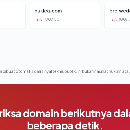
nuklea.com
pre.wed
100/100
100/1
US
US
i dibuat otomatis dari sinyal teknis publik. Ini bukan nasihat hukum atau
riksa domain berikutnya da
beberapa detik.