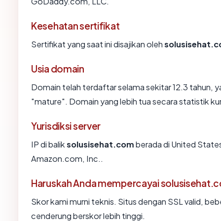
GoDaddy.com, LLC.
Kesehatan sertifikat
Sertifikat yang saat ini disajikan oleh
solusisehat.
Usia domain
Domain telah terdaftar selama sekitar 12.3 tahu
"mature". Domain yang lebih tua secara statistik ku
Yurisdiksi server
IP di balik
solusisehat.com
berada di United States
Amazon.com, Inc..
Haruskah Anda mempercayai solusisehat.
Skor kami murni teknis. Situs dengan SSL valid, beb
cenderung berskor lebih tinggi.