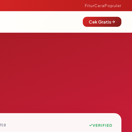
Fitur
Cara
Populer
Cek Gratis
7C0
VERIFIED