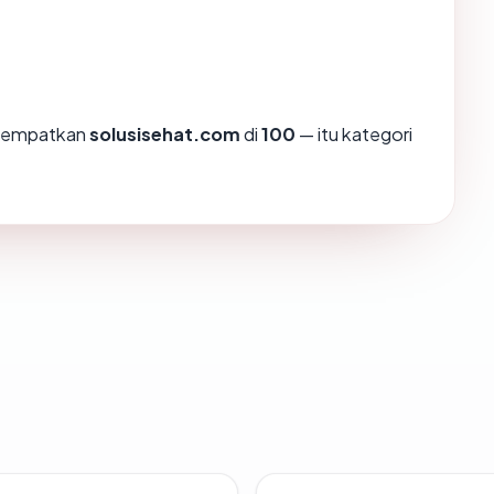
enempatkan
solusisehat.com
di
100
— itu kategori