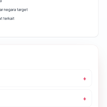
si
uar negara target
t terkait