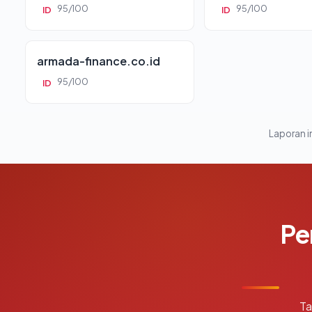
95/100
95/100
ID
ID
armada-finance.co.id
95/100
ID
Laporan in
Pe
Ta