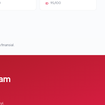
0
95/100
ID
 finansial.
lam
yi.