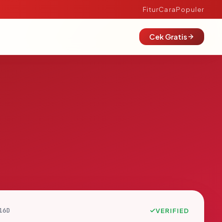
Fitur
Cara
Populer
Cek Gratis
16D
VERIFIED