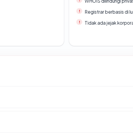
WHOIS dilindungi priva
Registrar berbasis di l
Tidak ada jejak korpora