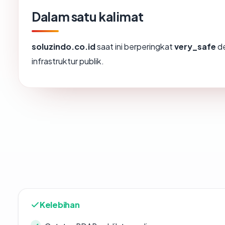
Dalam satu kalimat
soluzindo.co.id
saat ini berperingkat
very_safe
de
infrastruktur publik.
Kelebihan