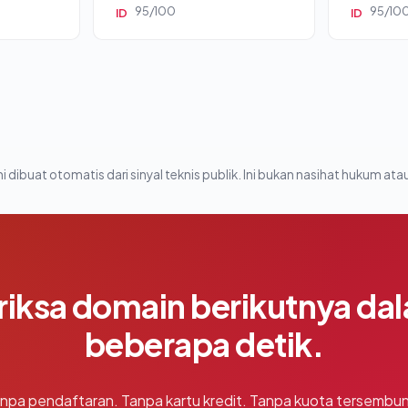
95/100
95/10
ID
ID
i dibuat otomatis dari sinyal teknis publik. Ini bukan nasihat hukum atau
riksa domain berikutnya da
beberapa detik.
npa pendaftaran. Tanpa kartu kredit. Tanpa kuota tersembun