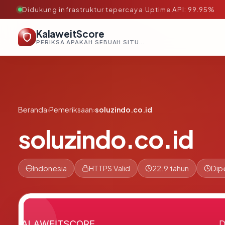
Didukung infrastruktur tepercaya
·
Uptime API: 99.95%
KalaweitScore
PERIKSA APAKAH SEBUAH SITUS AMAN, TEPERCAYA, DAN TERVERIFIKASI DALAM HITUNGAN DETIK.
Beranda
›
Pemeriksaan
›
soluzindo.co.id
soluzindo.co.id
Indonesia
HTTPS Valid
22.9 tahun
Dip