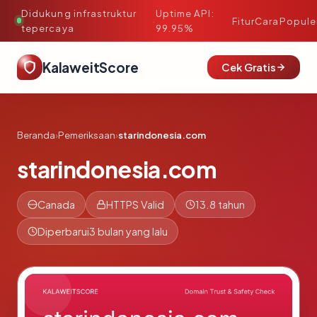
Didukung infrastruktur
Uptime API:
·
Fitur
Cara
Popule
tepercaya
99.95%
KalaweitScore
Cek Gratis
Beranda
›
Pemeriksaan
›
starindonesia.com
starindonesia.com
Canada
HTTPS Valid
13.8 tahun
Diperbarui
3 bulan yang lalu