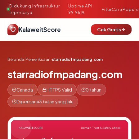
Didukung infrastruktur
Uptime API:
·
Fitur
Cara
Popule
tepercaya
99.95%
KalaweitScore
Cek Gratis
Beranda
›
Pemeriksaan
›
starradiofmpadang.com
starradiofmpadang.com
Canada
HTTPS Valid
0 tahun
Diperbarui
3 bulan yang lalu