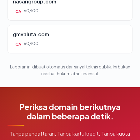
nasarigroup.com
60/100
CA
gmvaluta.com
60/100
CA
Laporan ini dibuat otomatis dari sinyal teknis publik. Ini bukan
nasihat hukum atau finansial.
Periksa domain berikutnya
dalam beberapa detik.
Tanpa pendaftaran. Tanpa kartu kredit. Tanpa kuota