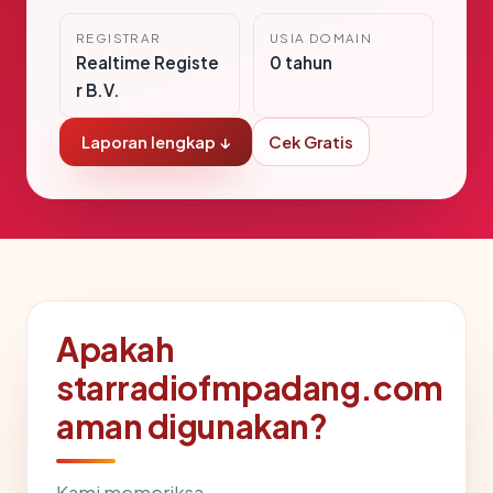
REGISTRAR
USIA DOMAIN
Realtime Registe
0 tahun
r B.V.
Laporan lengkap ↓
Cek Gratis
Apakah
starradiofmpadang.com
aman digunakan?
Kami memeriksa