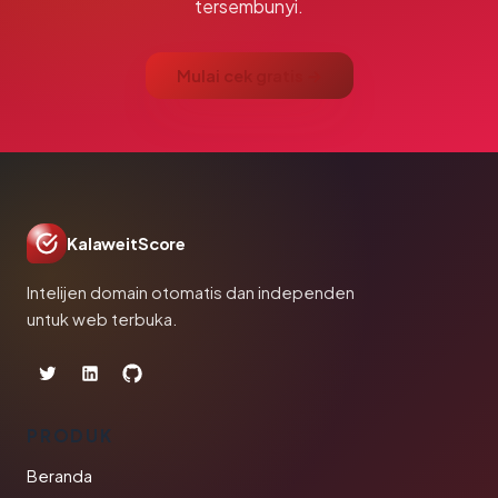
tersembunyi.
Mulai cek gratis →
KalaweitScore
Intelijen domain otomatis dan independen
untuk web terbuka.
PRODUK
Beranda