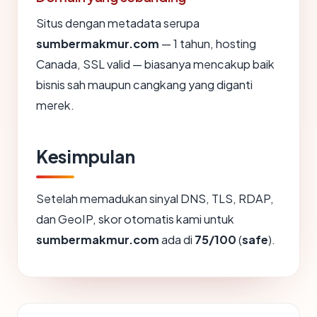
Situs dengan metadata serupa
sumbermakmur.com
— 1 tahun, hosting
Canada, SSL valid — biasanya mencakup baik
bisnis sah maupun cangkang yang diganti
merek.
Kesimpulan
Setelah memadukan sinyal DNS, TLS, RDAP,
dan GeoIP, skor otomatis kami untuk
sumbermakmur.com
ada di
75/100
(
safe
).