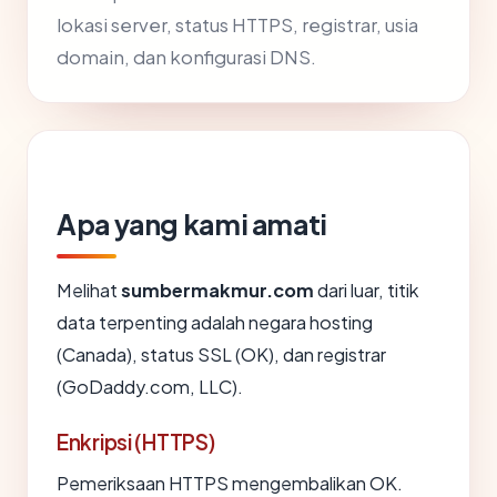
lokasi server, status HTTPS, registrar, usia
domain, dan konfigurasi DNS.
Apa yang kami amati
Melihat
sumbermakmur.com
dari luar, titik
data terpenting adalah negara hosting
(Canada), status SSL (OK), dan registrar
(GoDaddy.com, LLC).
Enkripsi (HTTPS)
Pemeriksaan HTTPS mengembalikan OK.