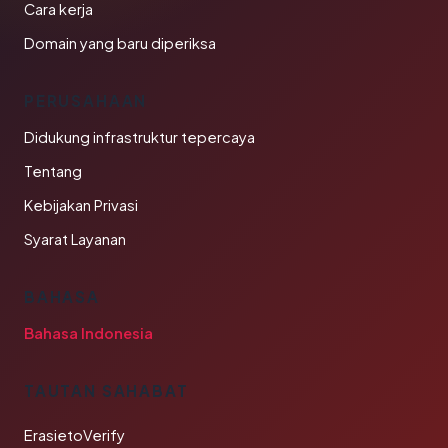
Cara kerja
Domain yang baru diperiksa
PERUSAHAAN
Didukung infrastruktur tepercaya
Tentang
Kebijakan Privasi
Syarat Layanan
BAHASA
Bahasa Indonesia
TAUTAN SAHABAT
ErasietoVerify