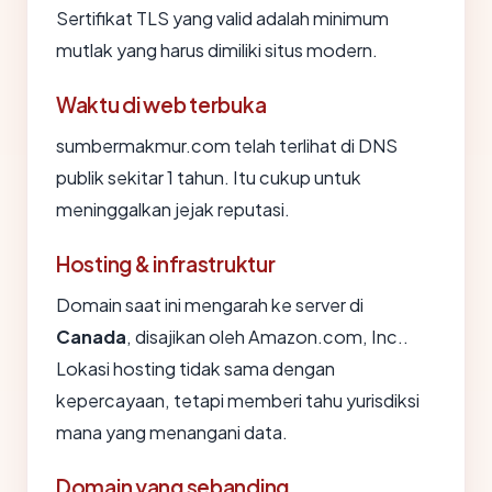
Sertifikat TLS yang valid adalah minimum
mutlak yang harus dimiliki situs modern.
Waktu di web terbuka
sumbermakmur.com telah terlihat di DNS
publik sekitar 1 tahun. Itu cukup untuk
meninggalkan jejak reputasi.
Hosting & infrastruktur
Domain saat ini mengarah ke server di
Canada
, disajikan oleh Amazon.com, Inc..
Lokasi hosting tidak sama dengan
kepercayaan, tetapi memberi tahu yurisdiksi
mana yang menangani data.
Domain yang sebanding