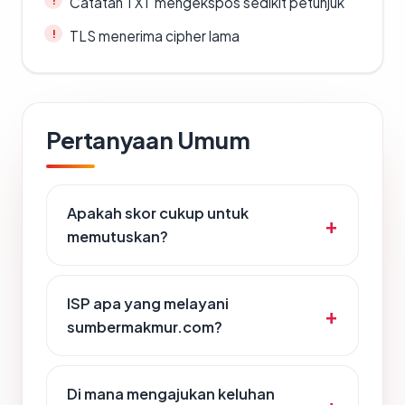
Catatan TXT mengekspos sedikit petunjuk
TLS menerima cipher lama
Pertanyaan Umum
Apakah skor cukup untuk
memutuskan?
ISP apa yang melayani
sumbermakmur.com?
Di mana mengajukan keluhan