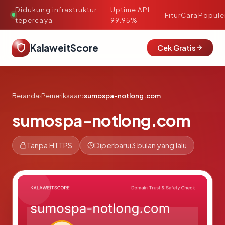
Didukung infrastruktur
Uptime API:
·
Fitur
Cara
Popule
tepercaya
99.95%
KalaweitScore
Cek Gratis
Beranda
›
Pemeriksaan
›
sumospa-notlong.com
sumospa-notlong.com
Tanpa HTTPS
Diperbarui
3 bulan yang lalu