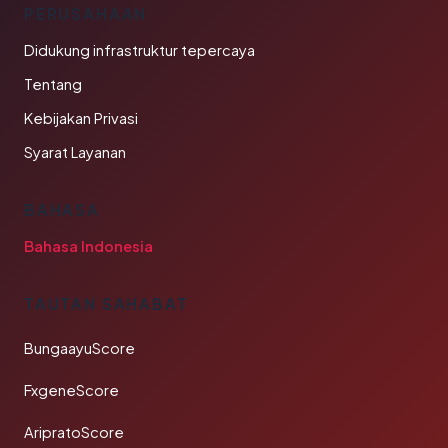
PERUSAHAAN
Didukung infrastruktur tepercaya
Tentang
Kebijakan Privasi
Syarat Layanan
BAHASA
Bahasa Indonesia
TAUTAN SAHABAT
BungaayuScore
FxgeneScore
AripratoScore