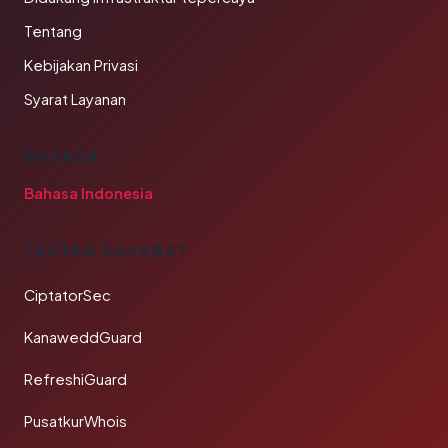
Tentang
Kebijakan Privasi
Syarat Layanan
BAHASA
Bahasa Indonesia
TAUTAN SAHABAT
CiptatorSec
KanaweddGuard
RefreshiGuard
PusatkurWhois