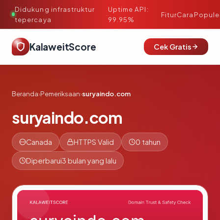
Didukung infrastruktur
Uptime API:
·
Fitur
Cara
Popule
tepercaya
99.95%
KalaweitScore
Cek Gratis
Beranda
›
Pemeriksaan
›
suryaindo.com
suryaindo.com
Canada
HTTPS Valid
0 tahun
Diperbarui
3 bulan yang lalu