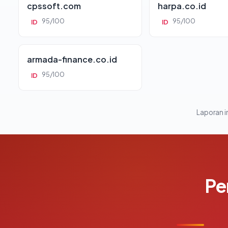
cpssoft.com
harpa.co.id
95/100
95/100
ID
ID
armada-finance.co.id
95/100
ID
Laporan in
Pe