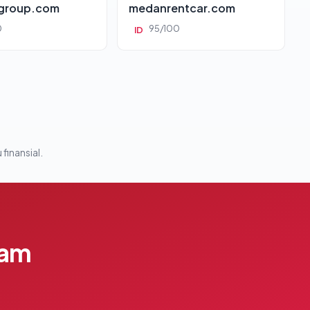
group.com
medanrentcar.com
0
95/100
ID
 finansial.
lam