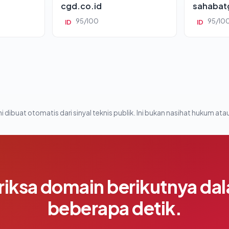
cgd.co.id
sahabat
95/100
95/10
ID
ID
i dibuat otomatis dari sinyal teknis publik. Ini bukan nasihat hukum atau
riksa domain berikutnya da
beberapa detik.