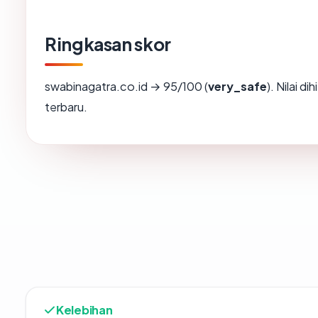
Ringkasan skor
swabinagatra.co.id → 95/100 (
very_safe
). Nilai d
terbaru.
Kelebihan