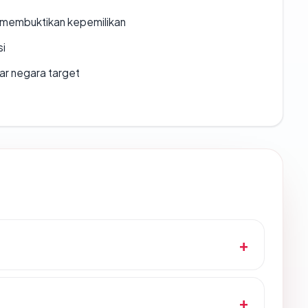
ak membuktikan kepemilikan
si
uar negara target