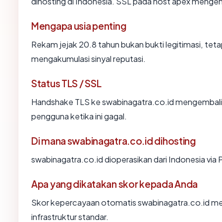
dihosting di Indonesia. SSL pada host apex menge
Mengapa usia penting
Rekam jejak 20.8 tahun bukan bukti legitimasi, tetap
mengakumulasi sinyal reputasi.
Status TLS / SSL
Handshake TLS ke swabinagatra.co.id mengembal
pengguna ketika ini gagal.
Di mana swabinagatra.co.id dihosting
swabinagatra.co.id dioperasikan dari Indonesia via P
Apa yang dikatakan skor kepada Anda
Skor kepercayaan otomatis swabinagatra.co.id me
infrastruktur standar.