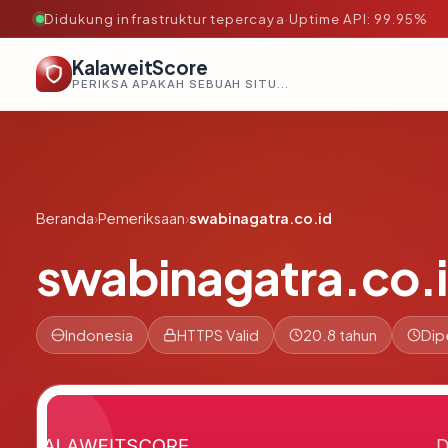
Didukung infrastruktur tepercaya
·
Uptime API: 99.95%
KalaweitScore
PERIKSA APAKAH SEBUAH SITUS AMAN, TEPERCAYA, DAN TERVERIFIKASI DALAM HITUNGAN DETIK.
Beranda
›
Pemeriksaan
›
swabinagatra.co.id
swabinagatra.co.
Indonesia
HTTPS Valid
20.8 tahun
Dip