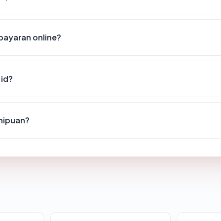
bayaran online?
id?
enipuan?