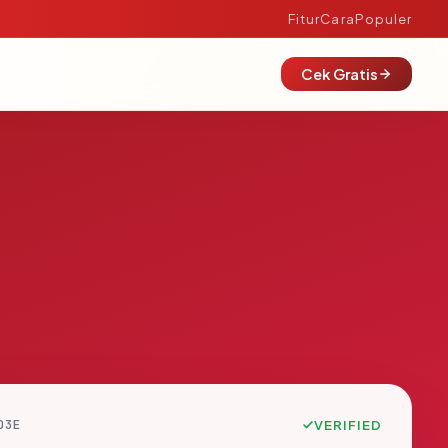
Fitur
Cara
Populer
Cek Gratis
D3E
VERIFIED