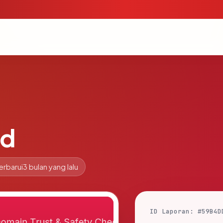
id
erbarui
3 bulan yang lalu
ID Laporan: #59B4D